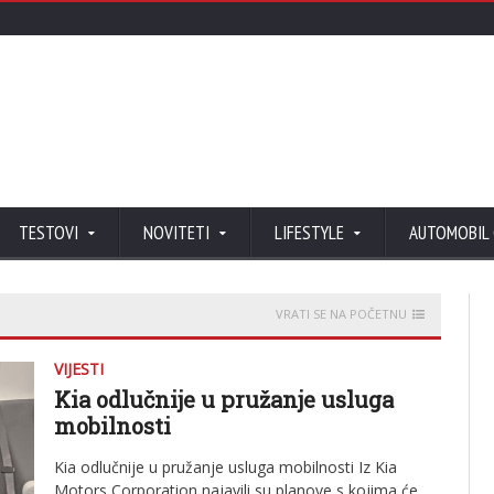
TESTOVI
NOVITETI
LIFESTYLE
AUTOMOBIL
VRATI SE NA POČETNU
VIJESTI
Kia odlučnije u pružanje usluga
mobilnosti
Kia odlučnije u pružanje usluga mobilnosti Iz Kia
Motors Corporation najavili su planove s kojima će