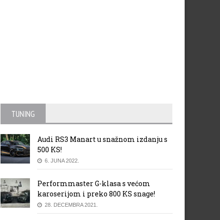
TUNING
Audi RS3 Manart u snažnom izdanju s
500 KS!
6. JUNA 2022.
Performmaster G-klasa s većom
karoserijom i preko 800 KS snage!
28. DECEMBRA 2021.