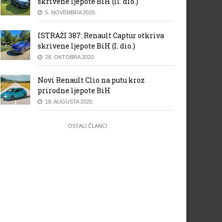
skrivene ljepote BiH (II. dio.)
5. NOVEMBRA 2020.
ISTRAŽI 387: Renault Captur otkriva
skrivene ljepote BiH (I. dio.)
28. OKTOBRA 2020.
Novi Renault Clio na putu kroz
prirodne ljepote BiH
18. AUGUSTA 2020.
OSTALI ČLANCI