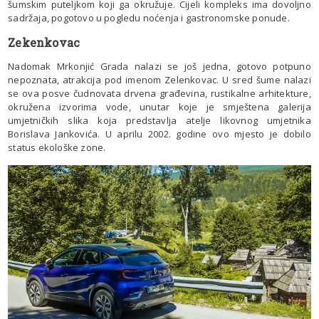
šumskim puteljkom koji ga okružuje. Cijeli kompleks ima dovoljno
sadržaja, pogotovo u pogledu noćenja i gastronomske ponude.
Zekenkovac
Nadomak Mrkonjić Grada nalazi se još jedna, gotovo potpuno
nepoznata, atrakcija pod imenom Zelenkovac. U sred šume nalazi
se ova posve čudnovata drvena građevina, rustikalne arhitekture,
okružena izvorima vode, unutar koje je smještena galerija
umjetničkih slika koja predstavlja atelje likovnog umjetnika
Borislava Jankovića. U aprilu 2002. godine ovo mjesto je dobilo
status ekološke zone.