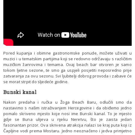
Pored kupanja i obimne gastronomske ponude, možete uživati u
muzici i u tematskim partijima koji se redovno održavaju s različitim
muzičkim žanrovima i temama. Ovaj beach bar otvoren je samo
tokom ljetne sezone, te smo ga uspjeli posjetiti neposredno prije
zatvaranja za ovu sezonu. Svi ljubitelji dobrog provoda i zabave će
se morat strpit do sljedeće godine.
Bunski kanal
Nakon predaha i ručka u Žoga Beach Baru, odlučili smo da
nastavimo s našim istraživanjem Hercegovine i da obiđemo jedno
pomalo skriveno mjesto koje nosi ime Bunski kanal. To je mjesto
gdje se Buna ulijeva u rijeku Neretvu, što je zaista jedan
fascinantan prizor. Ova skrivena atrakcija nalazi se kraj puta koji iz
Čapljine vodi prema Mostaru. Jedno neoznačeno i jedva primjetno