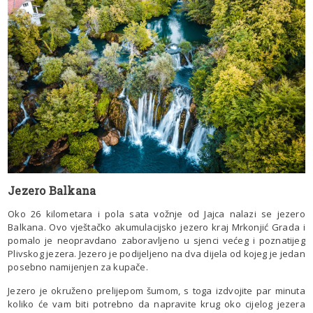
Jezero Balkana
Oko 26 kilometara i pola sata vožnje od Jajca nalazi se jezero
Balkana. Ovo vještačko akumulacijsko jezero kraj Mrkonjić Grada i
pomalo je neopravdano zaboravljeno u sjenci većeg i poznatijeg
Plivskog jezera. Jezero je podijeljeno na dva dijela od kojeg je jedan
posebno namijenjen za kupače.
Jezero je okruženo prelijepom šumom, s toga izdvojite par minuta
koliko će vam biti potrebno da napravite krug oko cijelog jezera