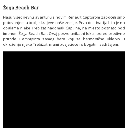
Žoga Beach Bar
Našu višednevnu avanturu s novim Renault Capturom započeli smo
putovanjem u toplije krajeve naše zemlje. Prva destinacija bila je na
obalama rijeke Trebižat nadomak Čapljine, na mjesto poznato pod
imenom Žoga Beach Bar. Ovaj posve unikatni lokal, pored predivne
prirode i ambijenta samog bara koji se harmonično uklopio u
okruženje rijeke Trebižat, mami posjetioce i s bogatim sadržajem.