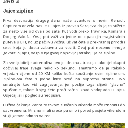
DAN 2
Jajce zipline
Prva destinacija drugog dana naše avanture s novim Renault
Capturom odvela nas je u Jajce. Iz pravca Sarajeva do Jajca stižete
za nešto više od dva i po sata. Put vodi preko Travnika, Komara i
Donjeg Vakufa. Ovaj put važi za jedne od opasnijih magistralnih
puteva u BiH, no uz pažljivu vožnju uživat ćete u prekrasnoj prirodi i
cesti koja je dosta zabavna za voziti. Ovaj put nećemo mnogo
govoriti o Jajcu, nego o njegovoj najnovijoj atrakciji: Jajce zipline.
Za sve ljubitelje adrenalina ovo je idealna atrakcija. Iako cjelokupni
doživljaj traje svega nekoliko sekundi, smatramo da je itekako
vrijedan cijene od 20 KM koliko košta spuštanje ovim zipline-om.
Zipline-om ćete s jedne litice preći na suprotnu strane. Ovo
smatrajte kao vid zagrijavanja, jer poslije toga slijedi “glavno”
spuštanje, tokom kojeg ćete proći tačno iznad vodopada u Jajcu.
Osjećaj, ali i pogled su neopisivi.
Dužina čekanja varira te tokom sunčanih vikenda može iznositi i do
sat vremena. Mi smo imali sreće pa smo i pored posjete vikendom
stigli gotovo odmah na red.