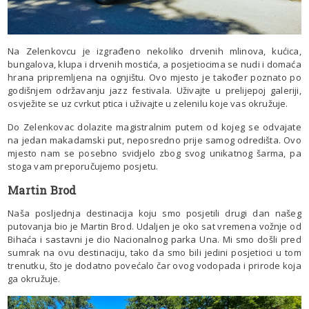
Na Zelenkovcu je izgrađeno nekoliko drvenih mlinova, kućica,
bungalova, klupa i drvenih mostića, a posjetiocima se nudi i domaća
hrana pripremljena na ognjištu. Ovo mjesto je također poznato po
godišnjem održavanju jazz festivala. Uživajte u prelijepoj galeriji,
osvježite se uz cvrkut ptica i uživajte u zelenilu koje vas okružuje.
Do Zelenkovac dolazite magistralnim putem od kojeg se odvajate
na jedan makadamski put, neposredno prije samog odredišta. Ovo
mjesto nam se posebno svidjelo zbog svog unikatnog šarma, pa
stoga vam preporučujemo posjetu.
Martin Brod
Naša posljednja destinacija koju smo posjetili drugi dan našeg
putovanja bio je Martin Brod. Udaljen je oko sat vremena vožnje od
Bihaća i sastavni je dio Nacionalnog parka Una. Mi smo došli pred
sumrak na ovu destinaciju, tako da smo bili jedini posjetioci u tom
trenutku, što je dodatno povećalo čar ovog vodopada i prirode koja
ga okružuje.