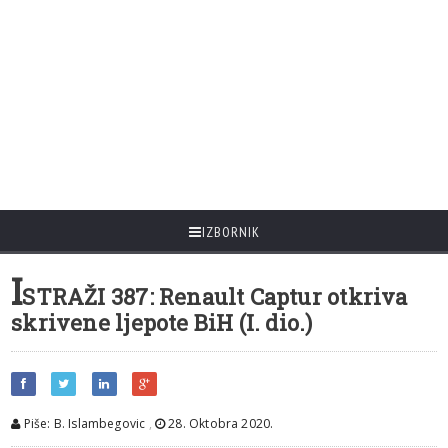
IZBORNIK
I
STRAŽI 387: Renault Captur otkriva
skrivene ljepote BiH (I. dio.)
Piše: B. Islambegovic
,
28. Oktobra 2020.