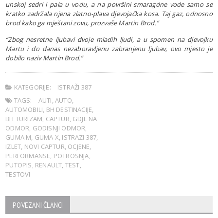
unskoj sedri i pala u vodu, a na površini smaragdne vode samo se
kratko zadržala njena zlatno-plava djevojačka kosa. Taj gaz, odnosno
brod kako ga mještani zovu, prozvaše Martin Brod.”
“Zbog nesretne ljubavi dvoje mladih ljudi, a u spomen na djevojku
Martu i do danas nezaboravljenu zabranjenu ljubav, ovo mjesto je
dobilo naziv Martin Brod.”
KATEGORIJE:
ISTRAŽI 387
TAGS:
AUTI
,
AUTO
,
AUTOMOBILI
,
BH DESTINACIJE
,
BH TURIZAM
,
CAPTUR
,
GDJE NA
ODMOR
,
GODISNJI ODMOR
,
GUMA M
,
GUMA X
,
ISTRAZI 387
,
IZLET
,
NOVI CAPTUR
,
OCJENE
,
PERFORMANSE
,
POTROSNJA
,
PUTOPIS
,
RENAULT
,
TEST
,
TESTOVI
POVEZANI ČLANCI