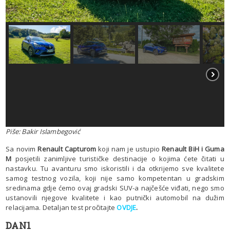
Piše: Bakir Islambegović
Sa novim
Renault Capturom
koji nam je ustupio
Renault BiH i Guma
M
posjetili zanimljive turističke destinacije o kojima ćete čitati u
nastavku. Tu avanturu smo iskoristili i da otkrijemo sve kvalitete
samog testnog vozila, koji nije samo kompetentan u gradskim
sredinama gdje ćemo ovaj gradski SUV-a najčešće viđati, nego smo
ustanovili njegove kvalitete i kao putnički automobil na dužim
relacijama. Detaljan test pročitajte
OVDJE
.
DAN1