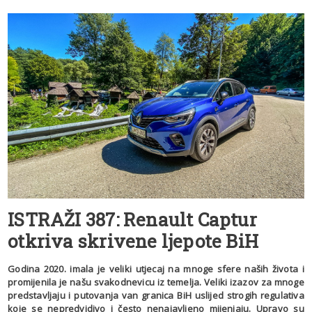
ISTRAŽI 387: Renault Captur
otkriva skrivene ljepote BiH
Godina 2020. imala je veliki utjecaj na mnoge sfere naših života i
promijenila je našu svakodnevicu iz temelja. Veliki izazov za mnoge
predstavljaju i putovanja van granica BiH uslijed strogih regulativa
koje se nepredvidivo i često nenajavljeno mijenjaju. Upravo su