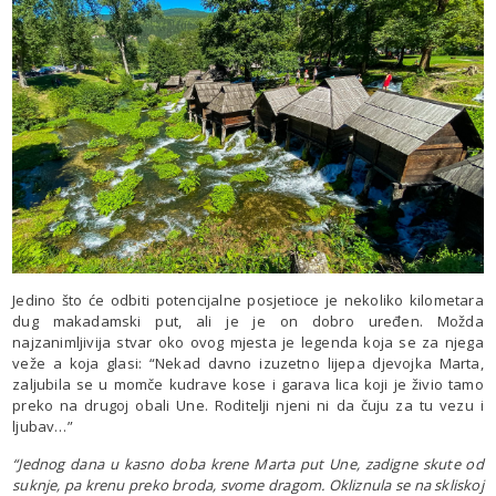
Jedino što će odbiti potencijalne posjetioce je nekoliko kilometara
dug makadamski put, ali je je on dobro uređen. Možda
najzanimljivija stvar oko ovog mjesta je legenda koja se za njega
veže a koja glasi: “Nekad davno izuzetno lijepa djevojka Marta,
zaljubila se u momče kudrave kose i garava lica koji je živio tamo
preko na drugoj obali Une. Roditelji njeni ni da čuju za tu vezu i
ljubav…”
“Jednog dana u kasno doba krene Marta put Une, zadigne skute od
suknje, pa krenu preko broda, svome dragom. Okliznula se na skliskoj