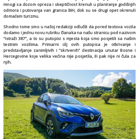
mnogi sa dozom opreza i skeptičnost krenuli u planiranje godišnjih
odmora i putovanja van granica BiH, dok su se drugi opet okrenuli
domaćem turizmu.
Shodno tome smo u našoj redakciji odlučili da pored testova vozila
dodamo i jednu novu rubriku članaka na našu stranicu pod nazivom
“Istraži 387”, a to su putopisi s mjesta koja smo posjetili sa našim
testnim vozilima. Primarni cilj ovih putopisa je otkrivanje i
predstavljanje zanimljivih i “skrivenih” destinacija unutar Bosne i
Hercegovine koje velika većina nije posjetila, ili pak nije ni čula za
njih.