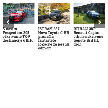
S novim
ISTRAŽI 387:
ISTRAŽI 387:
Peugeotom 208
Nova Toyota C-HR
Renault Captur
otkrivamo TOP
pronašla
otkriva skrivene
destinacije u BiH
fantastiče
ljepote BiH (II.
lokacije za jesenji
dio.)
odmor!