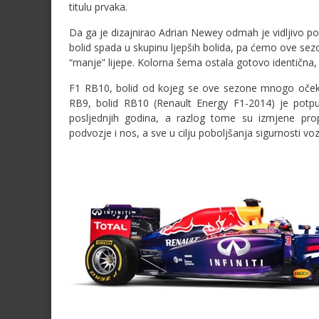
titulu prvaka.
Da ga je dizajnirao Adrian Newey odmah je vidljivo p
bolid spada u skupinu ljepših bolida, pa ćemo ove sezon
“manje” lijepe. Kolorna šema ostala gotovo identična,
F1 RB10, bolid od kojeg se ove sezone mnogo očekuj
RB9, bolid RB10 (Renault Energy F1-2014) je potpu
posljednjih godina, a razlog tome su izmjene pro
podvozje i nos, a sve u cilju poboljšanja sigurnosti vo