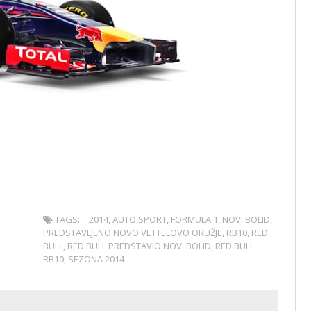
TAGS:
2014
,
AUTO SPORT
,
FORMULA 1
,
NOVI BOLID
,
PREDSTAVLJENO NOVO VETTELOVO ORUŽJE
,
RB10
,
RED
BULL
,
RED BULL PREDSTAVIO NOVI BOLID
,
RED BULL
RB10
,
SEZONA 2014