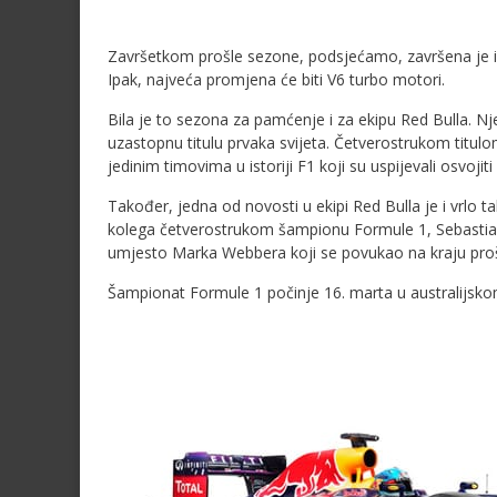
Završetkom prošle sezone, podsjećamo, završena je i
Ipak, najveća promjena će biti V6 turbo motori.
Bila je to sezona za pamćenje i za ekipu Red Bulla. Njem
uzastopnu titulu prvaka svijeta. Četverostrukom titulo
jedinim timovima u istoriji F1 koji su uspijevali osvojit
Također, jedna od novosti u ekipi Red Bulla je i vrlo t
kolega četverostrukom šampionu Formule 1, Sebastianu
umjesto Marka Webbera koji se povukao na kraju pro
Šampionat Formule 1 počinje 16. marta u australijskom