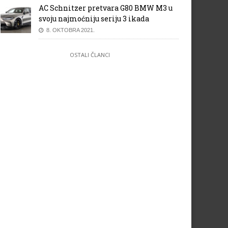
AC Schnitzer pretvara G80 BMW M3 u
svoju najmoćniju seriju 3 ikada
8. OKTOBRA 2021.
OSTALI ČLANCI