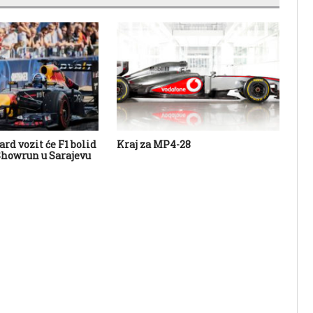
rd vozit će F1 bolid
Kraj za MP4-28
Ja
Showrun u Sarajevu
Fer