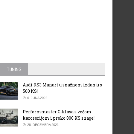
TUNING
Audi RS3 Manart u snažnom izdanju s
500 KS!
6. JUNA 2022.
Performmaster G-klasa s većom
karoserijom i preko 800 KS snage!
28. DECEMBRA 2021.