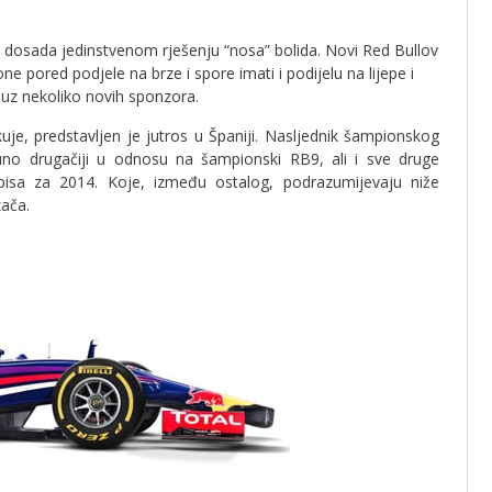
o dosada jedinstvenom rješenju “nosa” bolida. Novi Red Bullov
e pored podjele na brze i spore imati i podijelu na lijepe i
 uz nekoliko novih sponzora.
e, predstavljen je jutros u Španiji. Nasljednik šampionskog
no drugačiji u odnosu na šampionski RB9, ali i sve druge
pisa za 2014. Koje, između ostalog, podrazumijevaju niže
zača.