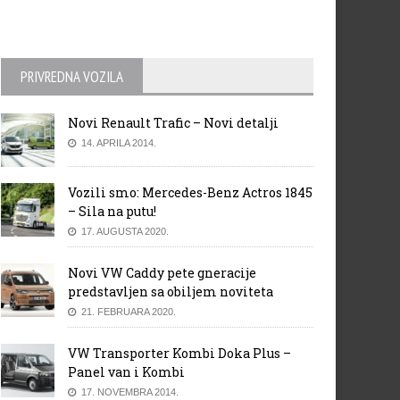
PRIVREDNA VOZILA
Novi Renault Trafic – Novi detalji
14. APRILA 2014.
mes Allison odlazi iz
VN Japana 2014: Rezultati
Vozili smo: Mercedes-Benz Actros 1845
rarija
kvalifikacija
– Sila na putu!
17. AUGUSTA 2020.
Novi VW Caddy pete gneracije
predstavljen sa obiljem noviteta
21. FEBRUARA 2020.
VW Transporter Kombi Doka Plus –
Panel van i Kombi
17. NOVEMBRA 2014.