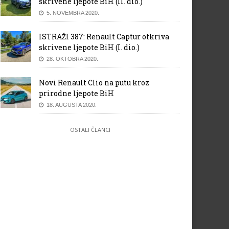
skrivene ljepote BiH (II. dio.)
5. NOVEMBRA 2020.
ISTRAŽI 387: Renault Captur otkriva
skrivene ljepote BiH (I. dio.)
28. OKTOBRA 2020.
Novi Renault Clio na putu kroz
prirodne ljepote BiH
18. AUGUSTA 2020.
OSTALI ČLANCI