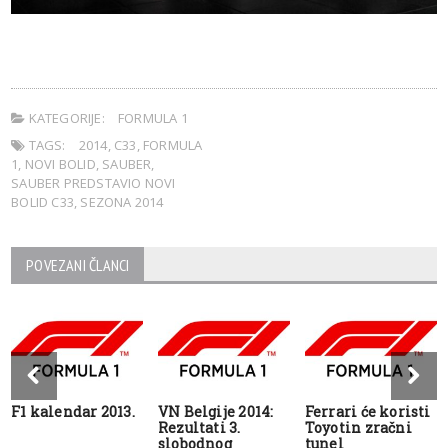
KATEGORIJE:
FORMULA 1
TAGS:
2014
,
C33
,
FORMULA
1
,
NOVI BOLID
,
SAUBER
,
SAUBER PREDSTAVIO NOVI
BOLID C33
,
SEZONA 2014
POVEZANI ČLANCI
F1 kalendar 2013.
VN Belgije 2014:
Ferrari će koristi
Rezultati 3.
Toyotin zračni
slobodnog
tunel