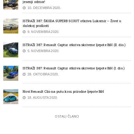
jesenji odmor!
10. DECEMBRA 2020.
ISTRAŽI 387: ŠKODA SUPERB SCOUT otkriva Lukomir – Život u
dalekoj prošlosti
9. NOVEMBRA 2020.
ISTRAŽI 387: Renault Captur otkriva skrivene ljepote BiH (II. dio.)
5. NOVEMBRA 2020.
ISTRAŽI 387: Renault Captur otkriva skrivene ljepote BiH (I. dio.)
28. OKTOBRA 2020.
Novi Renault Clio na putu kroz prirodne ljepote BiH
18. AUGUSTA 2020.
OSTALI ČLANCI