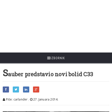
IZBORNIK
S
auber predstavio novi bolid C33
Piše: carlander
,
27. Januara 2014.