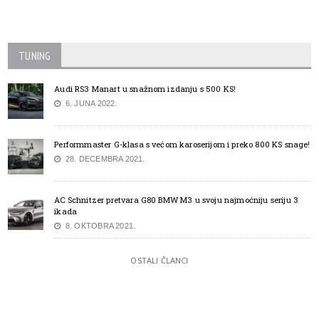
TUNING
Audi RS3 Manart u snažnom izdanju s 500 KS!
6. JUNA 2022.
Performmaster G-klasa s većom karoserijom i preko 800 KS snage!
28. DECEMBRA 2021.
AC Schnitzer pretvara G80 BMW M3 u svoju najmoćniju seriju 3
ikada
8. OKTOBRA 2021.
OSTALI ČLANCI