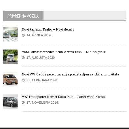
PRIVREDNA VOZILA
Novi Renault Trafic – Novi detalji
14. APRILA 2014.
Vozili smo: Mercedes-Benz Actros 1845 – Sila na putu!
17. AUGUSTA 2020.
Novi VW Caddy pete gneracije predstavljen sa obiljem noviteta
21. FEBRUARA 2020.
VW Transporter Kombi Doka Plus – Panel van i Kombi
17. NOVEMBRA 2014.