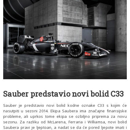
Sauber predstavio novi bolid C33
Sauber je predstavio novi bolid kodne oznake C33 s kojim će
nasutpiti u sezoni 2014. Ekipa Saubera ima značajne finansijske
probleme, ali uprkos tome ekipa se ozbiljno priprema za novu
sezonu. Za razliku od McLarena, Ferraria i Williamsa, novi bolid
Saubera pravi je ljeptoan, a nadat se da će pored ljepote imati i