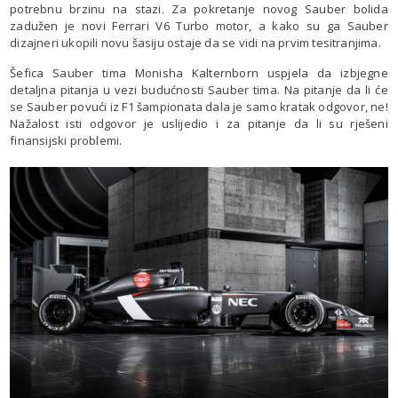
potrebnu brzinu na stazi. Za pokretanje novog Sauber bolida
zadužen je novi Ferrari V6 Turbo motor, a kako su ga Sauber
dizajneri ukopili novu šasiju ostaje da se vidi na prvim tesitranjima.
Šefica Sauber tima Monisha Kalternborn uspjela da izbjegne
detaljna pitanja u vezi budućnosti Sauber tima. Na pitanje da li će
se Sauber povući iz F1 šampionata dala je samo kratak odgovor, ne!
Nažalost isti odgovor je uslijedio i za pitanje da li su rješeni
finansijski problemi.