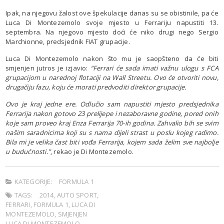
Ipak, na njegovu žalost ove špekulacije danas su se obistinile, pa će
Luca Di Montezemolo svoje mjesto u Ferrariju napustiti 13.
septembra. Na njegovo mjesto doći će niko drugi nego Sergio
Marchionne, predsjednik FIAT grupacije.
Luca Di Montezemolo nakon što mu je saopšteno da će biti
smjenjen jutros je izjavio:
“Ferrari će sada imati važnu ulogu s FCA
grupacijom u narednoj flotaciji na Wall Streetu. Ovo će otvoriti novu,
drugačiju fazu, koju će morati predvoditi direktor grupacije.
Ovo je kraj jedne ere. Odlučio sam napustiti mjesto predsjednika
Ferrarija nakon gotovo 23 prelijepe i nezaboravne godine, pored onih
koje sam proveo kraj Enza Ferrarija 70-ih godina. Zahvalio bih se svim
našim saradnicima koji su s nama dijeli strast u poslu kojeg radimo.
Bila mi je velika čast biti vođa Ferrarija, kojem sada želim sve najbolje
u budućnosti.”
, rekao je Di Montezemolo.
KATEGORIJE:
FORMULA 1
TAGS:
2014
,
AUTO SPORT
,
FERRARI
,
FORMULA 1
,
LUCA DI
MONTEZEMOLO
,
SMJENJEN
LUCA DI MONTEZEMOLO