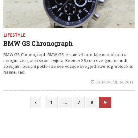
LIFESTYLE
BMW GS Chronograph
BMW GS Chronograph BMW GS je sam vrh prodaje motocikala u
mnogim zemljama širom svijeta. BeemerGS.com ove godine nudi
specijalni božićni poklon za sve vozače ovog jedistvenog motocikla.
Naime, radi
30. NOVEMBRA 2011.
1
…
7
8
9