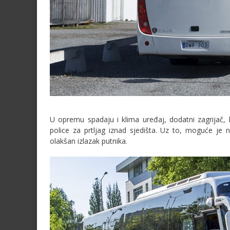
U opremu spadaju i klima uređaj, dodatni zagrijač, ka
police za prtljag iznad sjedišta. Uz to, moguće je 
olakšan izlazak putnika.