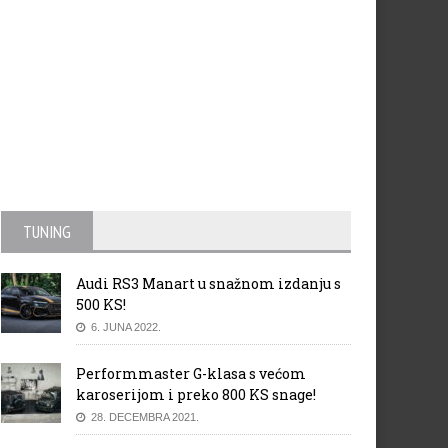
TUNING
Audi RS3 Manart u snažnom izdanju s
500 KS!
6. JUNA 2022.
Performmaster G-klasa s većom
karoserijom i preko 800 KS snage!
28. DECEMBRA 2021.