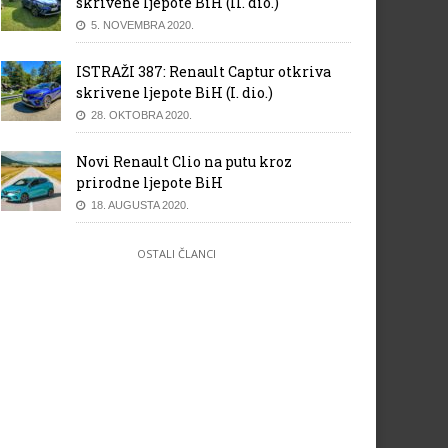
skrivene ljepote BiH (II. dio.)
5. NOVEMBRA 2020.
ISTRAŽI 387: Renault Captur otkriva
skrivene ljepote BiH (I. dio.)
28. OKTOBRA 2020.
Novi Renault Clio na putu kroz
prirodne ljepote BiH
18. AUGUSTA 2020.
OSTALI ČLANCI