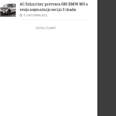
AC Schnitzer pretvara G80 BMW M3 u
svoju najmoćniju seriju 3 ikada
8. OKTOBRA 2021.
OSTALI ČLANCI