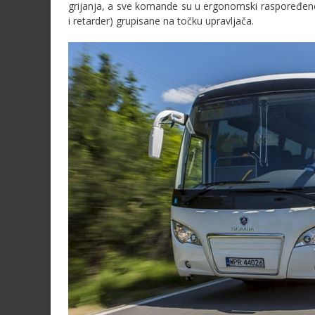
grijanja, a sve komande su u ergonomski raspoređene,
i retarder) grupisane na točku upravljača.