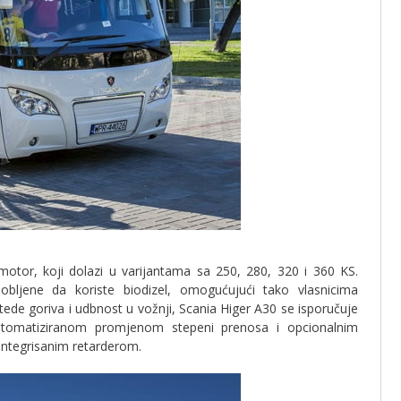
 motor, koji dolazi u varijantama sa 250, 280, 320 i 360 KS.
obljene da koriste biodizel, omogućujući tako vlasnicima
štede goriva i udbnost u vožnji, Scania Higer A30 se isporučuje
utomatiziranom promjenom stepeni prenosa i opcionalnim
integrisanim retarderom.