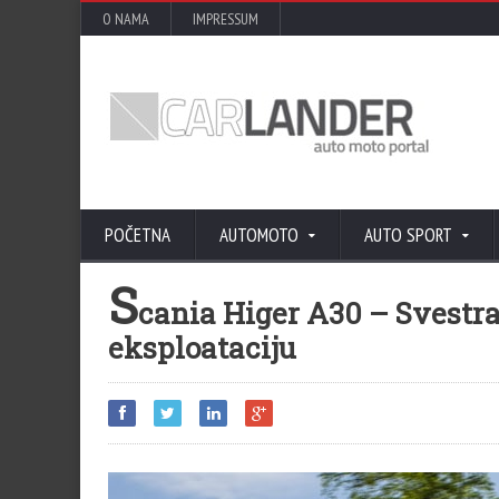
O NAMA
IMPRESSUM
POČETNA
AUTOMOTO
AUTO SPORT
S
cania Higer A30 – Svestr
eksploataciju