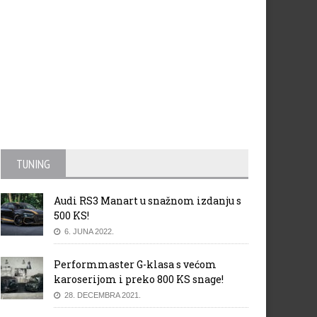
TUNING
Audi RS3 Manart u snažnom izdanju s
500 KS!
6. JUNA 2022.
Performmaster G-klasa s većom
karoserijom i preko 800 KS snage!
28. DECEMBRA 2021.