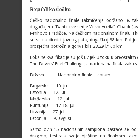
Republika Češka
Češko nacionalno finale takmičenja održano je, tak
događajem “Dani nove serije Volvo vozila”. Oba dešav
Mnihovo Hradišče. Na češkom nacionalnom finalu The D
su se na dionici javnog puta, dugačkoj 38 km. Pobje
prosječna potrošnja goriva bila 23,29 l/100 km.
Lokalne kvalifikacije su još uvijek u toku u preostali
The Drivers’ Fuel Challenge, a nacionalna finala zaka
Država Nacionalno finale – datum
Bugarska 10. jul
Estonija 12. jul
Mađarska 12. jul
Rumunija 17-18. jul
Litvanija 27. jul
Letonija 9. avgust
Samo ovih 15 nacionalnih šampiona sastaće se od 2
drugima, testiraju svoje vještine na finalnom takm