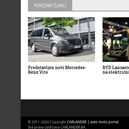
POVEZANI ČLANCI
Predstavljen novi Mercedes-
BYD Lancaste
Benz Vito
na električn
© 2011-2026 Copyright
CARLANDER | auto moto portal
.
Sva prava zadržava
CARLANDER.BA
.