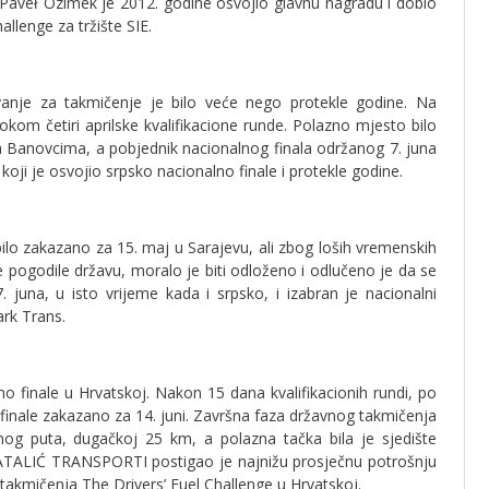
e. Paveł Ozimek je 2012. godine osvojio glavnu nagradu i dobio
allenge za tržište SIE.
ovanje za takmičenje je bilo veće nego protekle godine. Na
kom četiri aprilske kvalifikacione runde. Polazno mjesto bilo
 Banovcima, a pobjednik nacionalnog finala održanog 7. juna
oji je osvojio srpsko nacionalno finale i protekle godine.
bilo zakazano za 15. maj u Sarajevu, ali zbog loših vremenskih
eme pogodile državu, moralo je biti odloženo i odlučeno je da se
. juna, u isto vrijeme kada i srpsko, i izabran je nacionalni
ark Trans.
o finale u Hrvatskoj. Nakon 15 dana kvalifikacionih rundi, po
finale zakazano za 14. juni. Završna faza državnog takmičenja
og puta, dugačkoj 25 km, a polazna tačka bila je sjedište
BATALIĆ TRANSPORTI postigao je najnižu prosječnu potrošnju
takmičenja The Drivers’ Fuel Challenge u Hrvatskoj.