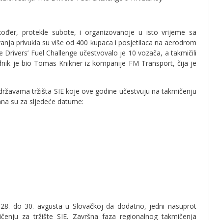
ođer, protekle subote, i organizovanoje u isto vrijeme sa
anja privukla su više od 400 kupaca i posjetilaca na aerodrom
rivers’ Fuel Challenge učestvovalo je 10 vozača, a takmičili
dnik je bio Tomas Knikner iz kompanije FM Transport, čija je
m državama tržišta SIE koje ove godine učestvuju na takmičenju
zana su za sljedeće datume:
8. do 30. avgusta u Slovačkoj da dodatno, jedni nasuprot
ičenju za tržište SIE. Završna faza regionalnog takmičenja