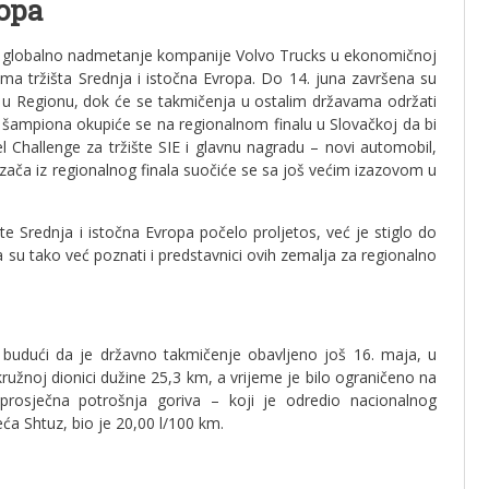
ropa
 – globalno nadmetanje kompanije Volvo Trucks u ekonomičnoj
ma tržišta Srednja i istočna Evropa. Do 14. juna završena su
 u Regionu, dok će se takmičenja u ostalim državama održati
h šampiona okupiće se na regionalnom finalu u Slovačkoj da bi
el Challenge za tržište SIE i glavnu nagradu – novi automobil,
zača iz regionalnog finala suočiće se sa još većim izazovom u
te Srednja i istočna Evropa počelo proljetos, već je stiglo do
a su tako već poznati i predstavnici ovih zemalja za regionalno
 budući da je državno takmičenje obavljeno još 16. maja, u
a kružnoj dionici dužine 25,3 km, a vrijeme je bilo ograničeno na
prosječna potrošnja goriva – koji je odredio nacionalnog
ća Shtuz, bio je 20,00 l/100 km.