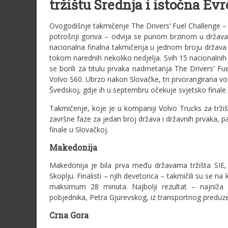
tržištu Srednja i istočna Ev
Ovogodišnje takmičenje The Drivers’ Fuel Challenge
potrošnji goriva – odvija se punom brzinom u država
nacionalna finalna takmičenja u jednom broju država
tokom narednih nekoliko nedjelja. Svih 15 nacionalni
se borili za titulu prvaka nadmetanja The Drivers’ Fu
Volvo S60. Ubrzo nakon Slovačke, tri prvorangirana vo
Švedskoj, gdje ih u septembru očekuje svjetsko finale.
Takmičenje, koje je u kompaniji Volvo Trucks za tržiš
završne faze za jedan broj država i državnih prvaka, p
finale u Slovačkoj.
Makedonija
Makedonija je bila prva među državama tržišta SIE,
Skoplju. Finalisti – njih devetorica – takmičili su se n
maksimum 28 minuta. Najbolji rezultat – najniža 
pobjednika, Petra Gjurevskog, iz transportnog preduze
Crna Gora