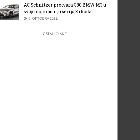
AC Schnitzer pretvara G80 BMW M3 u
svoju najmoćniju seriju 3 ikada
8. OKTOBRA 2021.
OSTALI ČLANCI