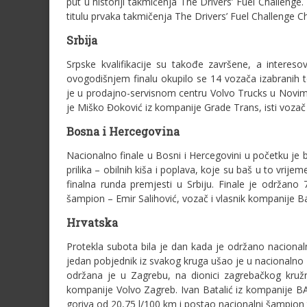
put u historiji takmičenja The Drivers’ Fuel Challeng
titulu prvaka takmičenja The Drivers’ Fuel Challenge Ch
Srbija
Srpske kvalifikacije su takođe završene, a interes
ovogodišnjem finalu okupilo se 14 vozača izabranih to
je u prodajno-servisnom centru Volvo Trucks u Novim
je Miško Đoković iz kompanije Grade Trans, isti vozač k
Bosna i Hercegovina
Nacionalno finale u Bosni i Hercegovini u početku je 
prilika – obilnih kiša i poplava, koje su baš u to vrij
finalna runda premjesti u Srbiju. Finale je održano 7
šampion – Emir Salihović, vozač i vlasnik kompanije B
Hrvatska
Protekla subota bila je dan kada je održano nacionaln
jedan pobjednik iz svakog kruga ušao je u nacionalno 
održana je u Zagrebu, na dionici zagrebačkog kružn
kompanije Volvo Zagreb. Ivan Batalić iz kompanije 
goriva od 20,75 l/100 km i postao nacionalni šampion 