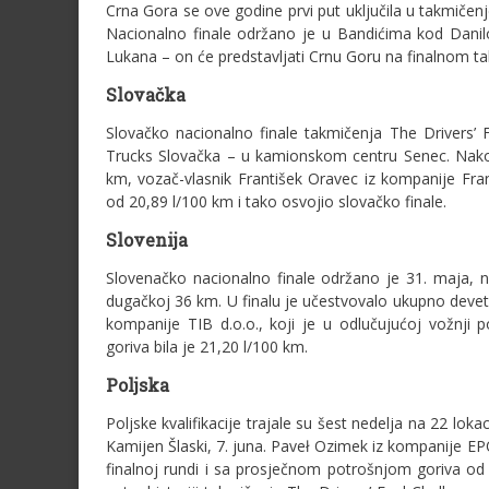
Crna Gora se ove godine prvi put uključila u takmičen
Nacionalno finale održano je u Bandićima kod Danil
Lukana – on će predstavljati Crnu Goru na finalnom tak
Slovačka
Slovačko nacionalno finale takmičenja The Drivers’
Trucks Slovačka – u kamionskom centru Senec. Nakon
km, vozač-vlasnik František Oravec iz kompanije Fra
od 20,89 l/100 km i tako osvojio slovačko finale.
Slovenija
Slovenačko nacionalno finale održano je 31. maja, na
dugačkoj 36 km. U finalu je učestvovalo ukupno devet 
kompanije TIB d.o.o., koji je u odlučujućoj vožnji 
goriva bila je 21,20 l/100 km.
Poljska
Poljske kvalifikacije trajale su šest nedelja na 22 lo
Kamijen Šlaski, 7. juna. Paveł Ozimek iz kompanije E
finalnoj rundi i sa prosječnom potrošnjom goriva od 