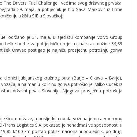
je The Drivers’ Fuel Challenge i već ima svog državnog prvaka.
ovgrada 29. maja, a pobjednik je bio Saša Marković iz firme
mičenju tržišta SIE u Slovačkoj.
 Fuel održano je 31. maja, u sjedištu kompanije Volvo Group
 teške borbe za pobjedničko mjesto, na stazi dužine 34,39
ntišek Oravec postigao je najnižu prosječnu potrošnju goriva
 dionici ljubljanskog kružnog puta (Barje – Cikava – Barje),
vozača, a najmanju količinu goriva potrošio je Milko Cucek iz
postao državni prvak Slovenije. Njegova prosječna potrošnja
kacije širom države, a posljednja runda vožena je na aerodromu
PO-Trans Logistics S.A. pokazao je nenadmašive sposobnosti u
19,85 l/100 km postao poljski nacionalni pobjednik, po drugi