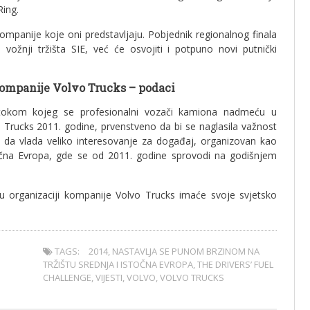
Ring.
ompanije koje oni predstavljaju. Pobjednik regionalnog finala
ožnji tržišta SIE, već će osvojiti i potpuno novi putnički
kompanije Volvo Trucks – podaci
 tokom kojeg se profesionalni vozači kamiona nadmeću u
 Trucks 2011. godine, prvenstveno da bi se naglasila važnost
 da vlada veliko interesovanje za događaj, organizovan kao
stočna Evropa, gde se od 2011. godine sprovodi na godišnjem
u organizaciji kompanije Volvo Trucks imaće svoje svjetsko
TAGS:
2014
,
NASTAVLJA SE PUNOM BRZINOM NA
TRŽIŠTU SREDNJA I ISTOČNA EVROPA
,
THE DRIVERS’ FUEL
CHALLENGE
,
VIJESTI
,
VOLVO
,
VOLVO TRUCKS