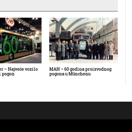
r – Najveće vozilo
MAN – 60 godina proizvodnog
Ki
i pogon
pogona u Münchenu
oc
te