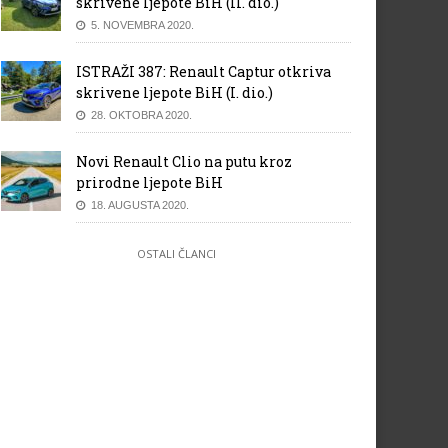
skrivene ljepote BiH (II. dio.)
5. NOVEMBRA 2020.
ISTRAŽI 387: Renault Captur otkriva
skrivene ljepote BiH (I. dio.)
28. OKTOBRA 2020.
Novi Renault Clio na putu kroz
prirodne ljepote BiH
18. AUGUSTA 2020.
OSTALI ČLANCI