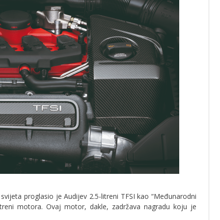
 svijeta proglasio je Audijev 2.5-litreni TFSI kao “Međunarodni
itreni motora. Ovaj motor, dakle, zadržava nagradu koju je