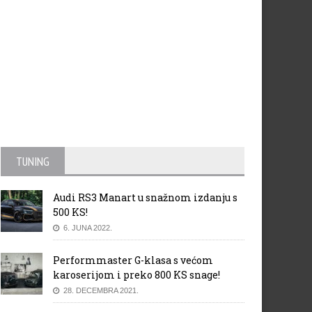
vo pokreće pilot projekat
Nova Audi fabrika
lak“
TUNING
Audi RS3 Manart u snažnom izdanju s
500 KS!
6. JUNA 2022.
Performmaster G-klasa s većom
karoserijom i preko 800 KS snage!
28. DECEMBRA 2021.