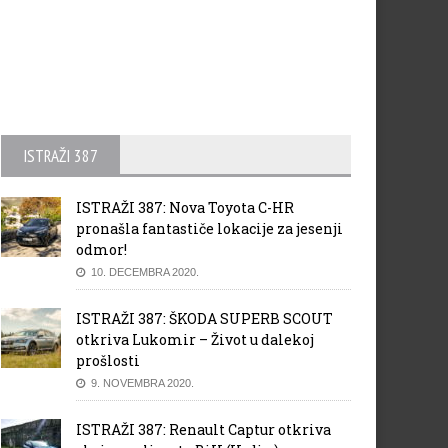
ISTRAŽI 387
ISTRAŽI 387: Nova Toyota C-HR
pronašla fantastiče lokacije za jesenji
odmor!
10. DECEMBRA 2020.
ISTRAŽI 387: ŠKODA SUPERB SCOUT
otkriva Lukomir – Život u dalekoj
prošlosti
9. NOVEMBRA 2020.
ISTRAŽI 387: Renault Captur otkriva