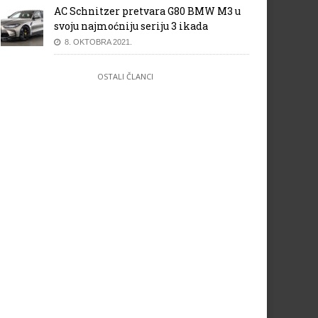
AC Schnitzer pretvara G80 BMW M3 u
svoju najmoćniju seriju 3 ikada
8. OKTOBRA 2021.
OSTALI ČLANCI