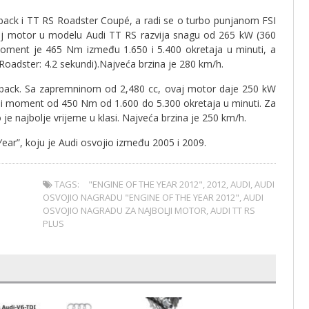
rtback i TT RS Roadster Coupé, a radi se o turbo punjanom FSI
j motor u modelu Audi TT RS razvija snagu od 265 kW (360
 moment je 465 Nm između 1.650 i 5.400 okretaja u minuti, a
oadster: 4.2 sekundi).Najveća brzina je 280 km/h.
ortback. Sa zapremninom od 2,480 cc, ovaj motor daje 250 kW
etni moment od 450 Nm od 1.600 do 5.300 okretaja u minuti. Za
e najbolje vrijeme u klasi. Najveća brzina je 250 km/h.
ear”, koju je Audi osvojio između 2005 i 2009.
TAGS:
"ENGINE OF THE YEAR 2012"
,
2012
,
AUDI
,
AUDI
OSVOJIO NAGRADU "ENGINE OF THE YEAR 2012"
,
AUDI
OSVOJIO NAGRADU ZA NAJBOLJI MOTOR
,
AUDI TT RS
PLUS