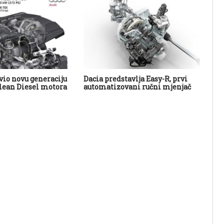
vio novu generaciju
Dacia predstavlja Easy-R, prvi
Vol
Clean Diesel motora
automatizovani ručni mjenjač
„ob