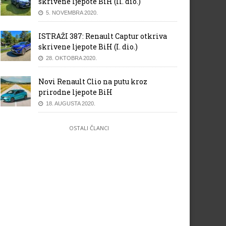
skrivene ljepote BiH (II. dio.)
5. NOVEMBRA 2020.
ISTRAŽI 387: Renault Captur otkriva
skrivene ljepote BiH (I. dio.)
28. OKTOBRA 2020.
Novi Renault Clio na putu kroz
prirodne ljepote BiH
18. AUGUSTA 2020.
OSTALI ČLANCI