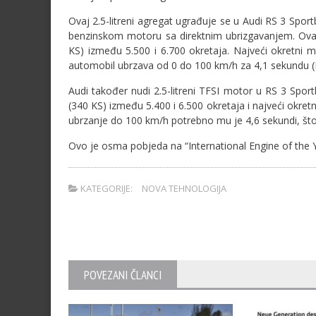
Ovaj 2.5-litreni agregat ugrađuje se u Audi RS 3 Spo
benzinskom motoru sa direktnim ubrizgavanjem. Ova
KS) između 5.500 i 6.700 okretaja. Najveći okretni
automobil ubrzava od 0 do 100 km/h za 4,1 sekundu (R
Audi također nudi 2.5-litreni TFSI motor u RS 3 Sp
(340 KS) između 5.400 i 6.500 okretaja i najveći okr
ubrzanje do 100 km/h potrebno mu je 4,6 sekundi, što j
Ovo je osma pobjeda na “International Engine of the Y
KATEGORIJE:
NOVA TEHNOLOGIJA
POVEZANI ČLANCI