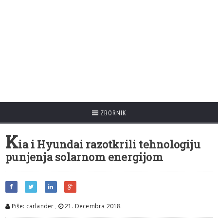
IZBORNIK
K
ia i Hyundai razotkrili tehnologiju
punjenja solarnom energijom
Piše: carlander
,
21. Decembra 2018.