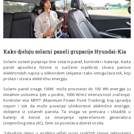
Kako djeluju solarni paneli grupacije Hyundai-Kia
Solarni sistem punjenja čine solarni panel, kontroler i baterije. Kada
panel apsorbira fotone iz sunčeve svjetlosti, stvara parove
elektronskih rupica u silikonskim ćelijama i tako omogućava tok, koji
prolazi i stvara električnu energiju.
Solarni panel snage 100W može proizvesti do 100 Wh energije (u
idealnim uslovima: ljeti u podne, 1000 W/m2 intenzivnost zračenja).
Kontroler ima MPPT (Maximum Power Point Tracking), koji upravlja
napon i tok da može povećati učinkovitost električne energije,
dobijene iz solarnih panela. Ta snaga se pretvara i skladišti u
bateriji ili koristi za smanjenje opterećenosti generatora
izmjeničnog toka (AC), čime se povećava domet vozila.
“Ubuduće ćemo u vozilima viđati puno različitih tipova tehnologija