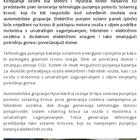
Kompanije sestre Kia Motors i Hyundai Motor nedavno su
predstavile plan lansiranja tehnologije punjenja pomoću ‘solarnog
krova’, koji će biti raspoloživ kod određenih modela ove
automobilske grupacije. Električno punjeni solarni paneli (ploče)
biće smješteni na krovu ili poklopcu motora vozila s ciljem podrške
motorima s unutrašnjim sagorijevanjem, hibridnim i električnim
vozilima s dodatnom električnom snagom i tako smanjujući
potrošnju goriva i povećavajući dome
t.
Tehnologija punjenja baterija solarnom energijom razvijena je kako
bi pomagala glavnom izvoru snage, čime se povećava domet i
smanjuju emisije CO2. Sistem će imati mogućnost punjenja baterija
za ekološki prihvatljivija vozila električnih i hibridnih vozila, kao i za
vozila s motorima s unutrašnjim sagorijevanjem s ciljem smanjenj
potrošnje goriva.
Automobilska grupacija Hyundai-Kia razvija tri tipa sistema punjenja
pomoću solarnog krova: prva generacija sistema namijenjena je
hibridnim vozilima, dok druga generacija tehnologije donosi
poluprovidni sistem solarnog krova za vozila s motorima s
unutrašnjim sagorijevanjem. Treća generacija tehnologije
predstavlja lake solarne krovove, koji su namijenjeni punjenju
baterija električnih vozila.