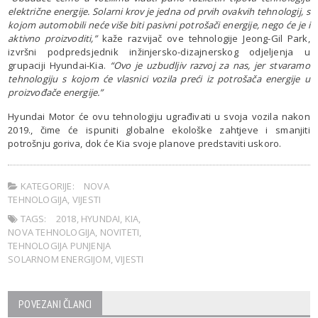
električne energije. Solarni krov je jedna od prvih ovakvih tehnologij, s
kojom automobili neće više biti pasivni potrošači energije, nego će je i
aktivno proizvoditi,”
kaže razvijač ove tehnologije Jeong-Gil Park,
izvršni podpredsjednik inžinjersko-dizajnerskog odjeljenja u
grupaciji Hyundai-Kia.
“Ovo je uzbudljiv razvoj za nas, jer stvaramo
tehnologiju s kojom će vlasnici vozila preći iz potrošača energije u
proizvođače energije.”
Hyundai Motor će ovu tehnologiju ugrađivati u svoja vozila nakon
2019., čime će ispuniti globalne ekološke zahtjeve i smanjiti
potrošnju goriva, dok će Kia svoje planove predstaviti uskoro.
KATEGORIJE:
NOVA
TEHNOLOGIJA
,
VIJESTI
TAGS:
2018
,
HYUNDAI
,
KIA
,
NOVA TEHNOLOGIJA
,
NOVITETI
,
TEHNOLOGIJA PUNJENJA
SOLARNOM ENERGIJOM
,
VIJESTI
POVEZANI ČLANCI