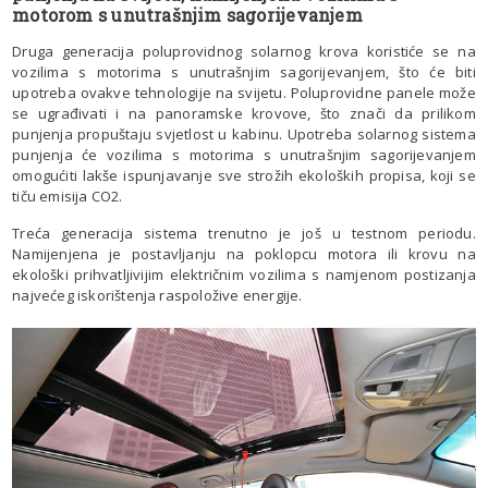
motorom s unutrašnjim sagorijevanjem
Druga generacija poluprovidnog solarnog krova koristiće se na
vozilima s motorima s unutrašnjim sagorijevanjem, što će biti
upotreba ovakve tehnologije na svijetu. Poluprovidne panele može
se ugrađivati i na panoramske krovove, što znači da prilikom
punjenja propuštaju svjetlost u kabinu. Upotreba solarnog sistema
punjenja će vozilima s motorima s unutrašnjim sagorijevanjem
omogućiti lakše ispunjavanje sve strožih ekoloških propisa, koji se
tiču emisija CO2.
Treća generacija sistema trenutno je još u testnom periodu.
Namijenjena je postavljanju na poklopcu motora ili krovu na
ekološki prihvatljivijim električnim vozilima s namjenom postizanja
najvećeg iskorištenja raspoložive energije.