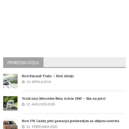
PRIVREDNA VOZILA
Novi Renault Trafic – Novi detalji
14. APRILA 2014.
Vozili smo: Mercedes-Benz Actros 1845 – Sila na putu!
17. AUGUSTA 2020.
Novi VW Caddy pete gneracije predstavljen sa obiljem noviteta
21. FEBRUARA 2020.