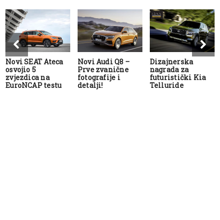
Novi SEAT Ateca
Novi Audi Q8 –
Dizajnerska
osvojio 5
Prve zvanične
nagrada za
zvjezdica na
fotografije i
futuristički Kia
EuroNCAP testu
detalji!
Telluride