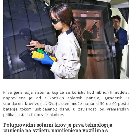
Prva generacija sistema, koji će se koristiti kod hibridnih modela,
napravljena je od silikonskih solarnih panela, ugrađenih u
standardni krov vozila. Ovaj sistem može napuniti 30 do 60 posto
baterije tokom uobičajenog dana, u zavisnosti od vremenskih
prilika i ostalih faktora iz okoline.
Poluprovidni solarni krov je prva tehnologija
punjenja na svijetu, namijenjena vozilima s