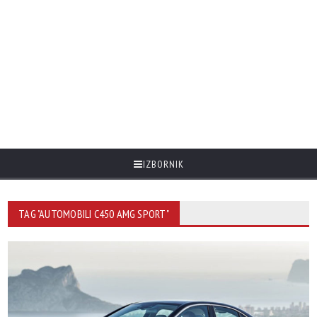
IZBORNIK
TAG "AUTOMOBILI C450 AMG SPORT"