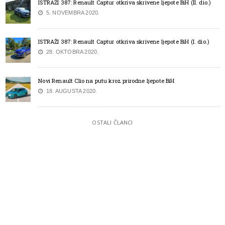
ISTRAŽI 387: Renault Captur otkriva skrivene ljepote BiH (II. dio.)
5. NOVEMBRA 2020.
ISTRAŽI 387: Renault Captur otkriva skrivene ljepote BiH (I. dio.)
28. OKTOBRA 2020.
Novi Renault Clio na putu kroz prirodne ljepote BiH
18. AUGUSTA 2020.
OSTALI ČLANCI