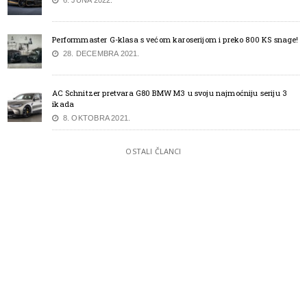
Performmaster G-klasa s većom karoserijom i preko 800 KS snage!
28. DECEMBRA 2021.
AC Schnitzer pretvara G80 BMW M3 u svoju najmoćniju seriju 3
ikada
8. OKTOBRA 2021.
OSTALI ČLANCI