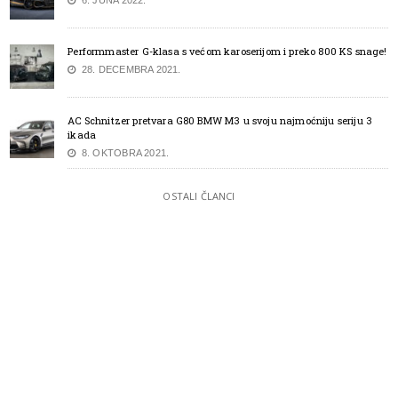
Performmaster G-klasa s većom karoserijom i preko 800 KS snage!
28. DECEMBRA 2021.
AC Schnitzer pretvara G80 BMW M3 u svoju najmoćniju seriju 3
ikada
8. OKTOBRA 2021.
OSTALI ČLANCI