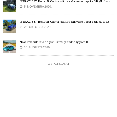
ISTRAŽI 387: Renault Captur otkriva skrivene ljepote BiH (II. dio.)
5. NOVEMBRA 2020.
ISTRAŽI 387: Renault Captur otkriva skrivene ljepote BiH (I. dio.)
28. OKTOBRA 2020.
Novi Renault Clio na putu kroz prirodne ljepote BiH
18. AUGUSTA 2020.
OSTALI ČLANCI