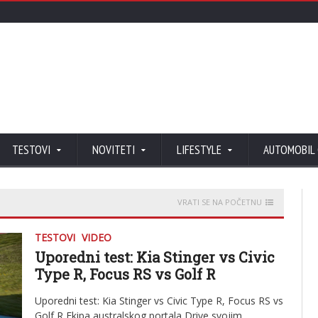
TESTOVI
NOVITETI
LIFESTYLE
AUTOMOBIL
VRATI SE NA POČETNU
TESTOVI
VIDEO
Uporedni test: Kia Stinger vs Civic
Type R, Focus RS vs Golf R
Uporedni test: Kia Stinger vs Civic Type R, Focus RS vs
Golf R Ekipa australskog portala Drive svojim