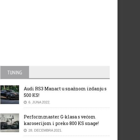
TUNING
Audi RS3 Manart u snažnom izdanju s
500 KS!
6. JUNA 2022.
Performmaster G-klasa s većom
karoserijom i preko 800 KS snage!
28. DECEMBRA 2021.