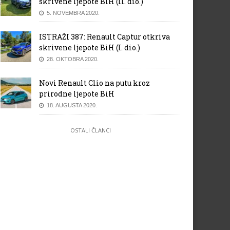
skrivene ljepote BiH (II. dio.)
5. NOVEMBRA 2020.
ISTRAŽI 387: Renault Captur otkriva
skrivene ljepote BiH (I. dio.)
28. OKTOBRA 2020.
Novi Renault Clio na putu kroz
prirodne ljepote BiH
18. AUGUSTA 2020.
OSTALI ČLANCI