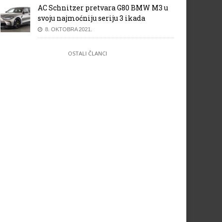
AC Schnitzer pretvara G80 BMW M3 u
svoju najmoćniju seriju 3 ikada
8. OKTOBRA 2021.
OSTALI ČLANCI