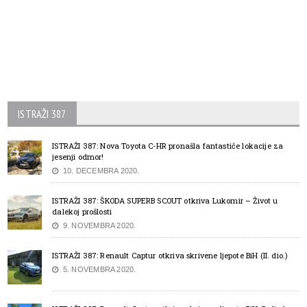
ISTRAŽI 387
ISTRAŽI 387: Nova Toyota C-HR pronašla fantastiče lokacije za
jesenji odmor!
10. DECEMBRA 2020.
ISTRAŽI 387: ŠKODA SUPERB SCOUT otkriva Lukomir – Život u
dalekoj prošlosti
9. NOVEMBRA 2020.
ISTRAŽI 387: Renault Captur otkriva skrivene ljepote BiH (II. dio.)
5. NOVEMBRA 2020.