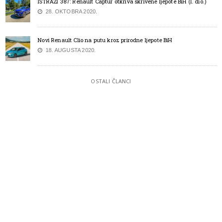
ISTRAŽI 387: Renault Captur otkriva skrivene ljepote BiH (I. dio.)
28. OKTOBRA 2020.
Novi Renault Clio na putu kroz prirodne ljepote BiH
18. AUGUSTA 2020.
OSTALI ČLANCI