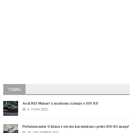
TUNING
Audi RS3 Manart u snažnom izdanju s 500 KS!
6. JUNA 2022.
Performmaster G-klasa s većom karoserijom i preko 800 KS snage!
28. DECEMBRA 2021.