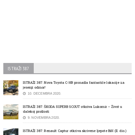
ISTRAŽI 387
ISTRAŽI 387: Nova Toyota C-HR pronašla fantastiče lokacije za
jesenji odmor!
10. DECEMBRA 2020.
ISTRAŽI 387: ŠKODA SUPERB SCOUT otkriva Lukomir – Život u
dalekoj prošlosti
9. NOVEMBRA 2020.
ISTRAŽI 387: Renault Captur otkriva skrivene ljepote BiH (II. dio.)