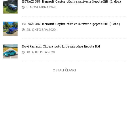
ISTRAŽI 387: Renault Captur otkriva skrivene ljepote BiH (II. dio.)
5. NOVEMBRA 2020.
ISTRAŽI 387: Renault Captur otkriva skrivene ljepote BiH (I. dio.)
28. OKTOBRA 2020.
Novi Renault Clio na putu kroz prirodne ljepote BiH
18. AUGUSTA 2020.
OSTALI ČLANCI