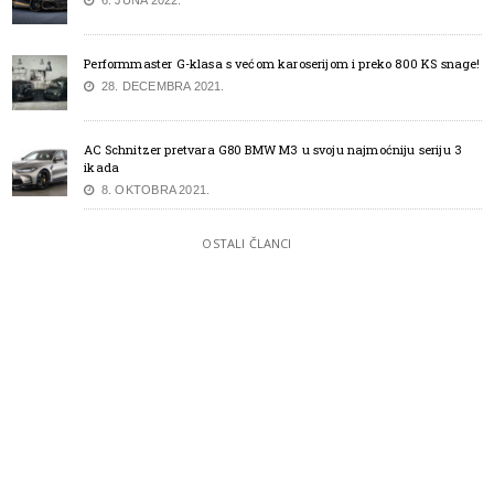
Performmaster G-klasa s većom karoserijom i preko 800 KS snage!
28. DECEMBRA 2021.
AC Schnitzer pretvara G80 BMW M3 u svoju najmoćniju seriju 3
ikada
8. OKTOBRA 2021.
OSTALI ČLANCI