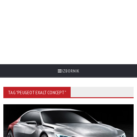
IZBORNIK
TAG "PEUGEOT EXALT CONCEPT"