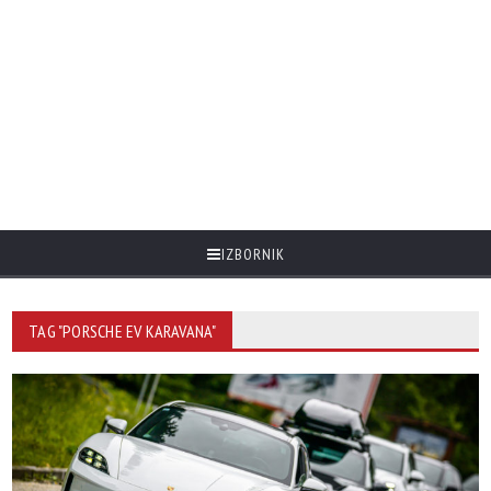
IZBORNIK
TAG "PORSCHE EV KARAVANA"