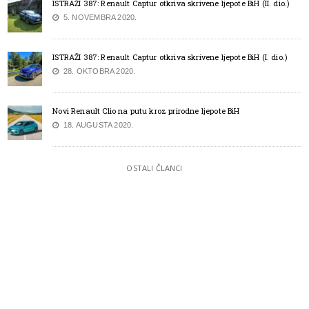
ISTRAŽI 387: Renault Captur otkriva skrivene ljepote BiH (II. dio.)
5. NOVEMBRA 2020.
ISTRAŽI 387: Renault Captur otkriva skrivene ljepote BiH (I. dio.)
28. OKTOBRA 2020.
Novi Renault Clio na putu kroz prirodne ljepote BiH
18. AUGUSTA 2020.
OSTALI ČLANCI