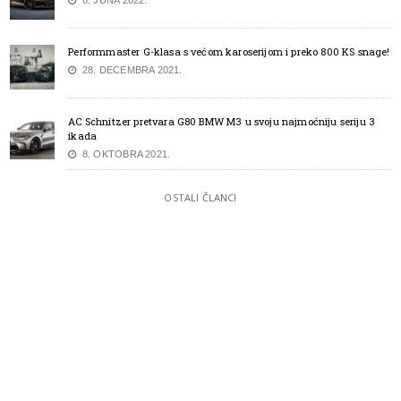
Performmaster G-klasa s većom karoserijom i preko 800 KS snage!
28. DECEMBRA 2021.
AC Schnitzer pretvara G80 BMW M3 u svoju najmoćniju seriju 3
ikada
8. OKTOBRA 2021.
OSTALI ČLANCI