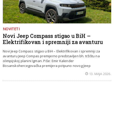
NOVITETI
Novi Jeep Compass stigao u BiH –
Elektrifikovan i spremniji za avanturu
Novi Jeep Compass stigao u BiH – Elektrifikovan i spremniji za
avanturu Jeep Compas premijerno predstavljen bh. tržištu na
olimpijskoj planini Igman. Piše: Emir Kalender
Bosanskohercegovačka premijera potpuno novog Jeep
13. MAJA 2026.