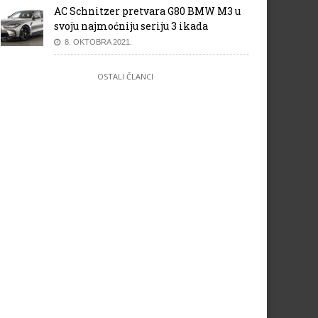
AC Schnitzer pretvara G80 BMW M3 u
svoju najmoćniju seriju 3 ikada
8. OKTOBRA 2021.
OSTALI ČLANCI