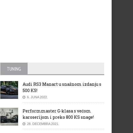
TUNING
Audi RS3 Manart u snažnom izdanju s
500 KS!
6. JUNA 2022.
Performmaster G-klasa s većom
karoserijom i preko 800 KS snage!
28. DECEMBRA 2021.