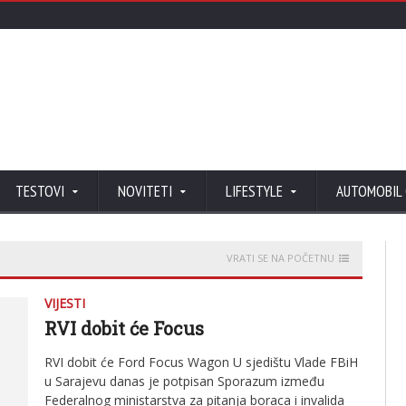
TESTOVI
NOVITETI
LIFESTYLE
AUTOMOBIL
VRATI SE NA POČETNU
VIJESTI
RVI dobit će Focus
RVI dobit će Ford Focus Wagon U sjedištu Vlade FBiH
u Sarajevu danas je potpisan Sporazum između
Federalnog ministarstva za pitanja boraca i invalida