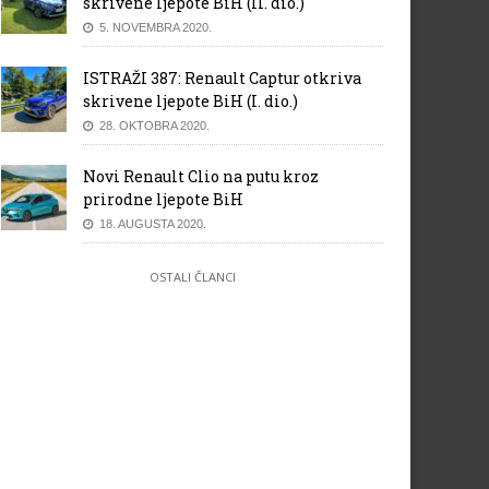
skrivene ljepote BiH (II. dio.)
5. NOVEMBRA 2020.
ISTRAŽI 387: Renault Captur otkriva
skrivene ljepote BiH (I. dio.)
28. OKTOBRA 2020.
Novi Renault Clio na putu kroz
prirodne ljepote BiH
18. AUGUSTA 2020.
OSTALI ČLANCI