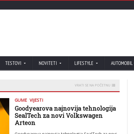
TESTOVI
NOVITETI
LIFESTYLE
AUTOMOBIL
VRATI SE NA POČETNU
GUME
VIJESTI
Goodyearova najnovija tehnologija
SealTech za novi Volkswagen
Arteon
Goodyearova najnovija tehnologija SealTech za novi