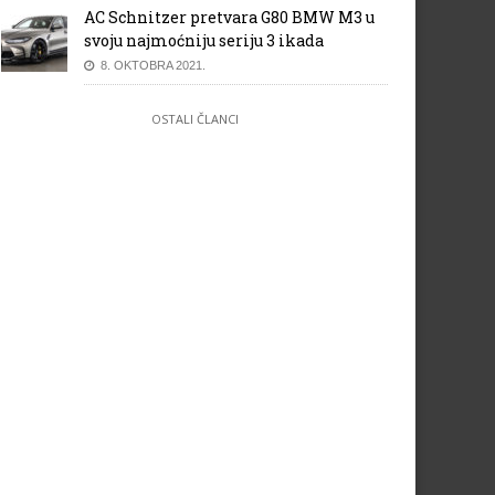
AC Schnitzer pretvara G80 BMW M3 u
svoju najmoćniju seriju 3 ikada
8. OKTOBRA 2021.
OSTALI ČLANCI