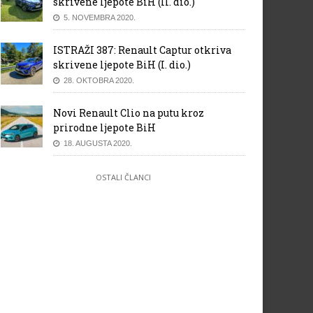
skrivene ljepote BiH (II. dio.)
5. NOVEMBRA 2020.
ISTRAŽI 387: Renault Captur otkriva
skrivene ljepote BiH (I. dio.)
28. OKTOBRA 2020.
Novi Renault Clio na putu kroz
prirodne ljepote BiH
18. AUGUSTA 2020.
OSTALI ČLANCI