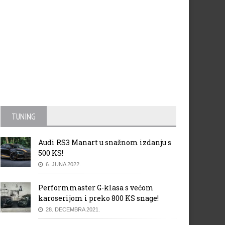
TUNING
Audi RS3 Manart u snažnom izdanju s
500 KS!
6. JUNA 2022.
Performmaster G-klasa s većom
karoserijom i preko 800 KS snage!
28. DECEMBRA 2021.