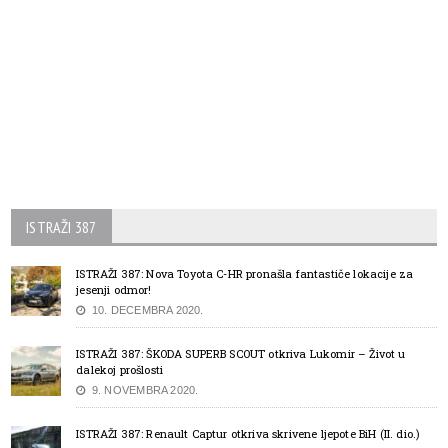
ISTRAŽI 387
ISTRAŽI 387: Nova Toyota C-HR pronašla fantastiče lokacije za
jesenji odmor!
10. DECEMBRA 2020.
ISTRAŽI 387: ŠKODA SUPERB SCOUT otkriva Lukomir – Život u
dalekoj prošlosti
9. NOVEMBRA 2020.
ISTRAŽI 387: Renault Captur otkriva skrivene ljepote BiH (II. dio.)