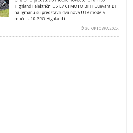
Highland i električni U6 EV CFMOTO BiH i Guevara BH
na Igmanu su predstavili dva nova UTV modela –
moćni U10 PRO Highland i
30. OKTOBRA 2025.