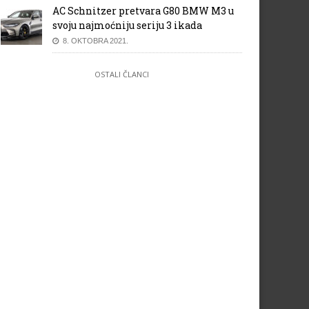
AC Schnitzer pretvara G80 BMW M3 u
svoju najmoćniju seriju 3 ikada
8. OKTOBRA 2021.
OSTALI ČLANCI