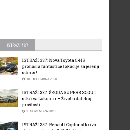
ISTRAŽI 387
ISTRAŽI 387: Nova Toyota C-HR
pronašla fantastiče lokacije za jesenji
odmor!
10. DECEMBRA 2020.
ISTRAŽI 387: ŠKODA SUPERB SCOUT
otkriva Lukomir – Život u dalekoj
prošlosti
9. NOVEMBRA 2020.
ISTRAŽI 387: Renault Captur otkriva