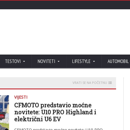
TESTOVI
NOVITETI
LIFESTYLE
AUTOMOBIL
VRATI SE NA POČETNU
VIJESTI
CFMOTO predstavio moćne
novitete: U10 PRO Highland i
električni U6 EV
CFMOTO predstavio moćne novitete: U10 PRO