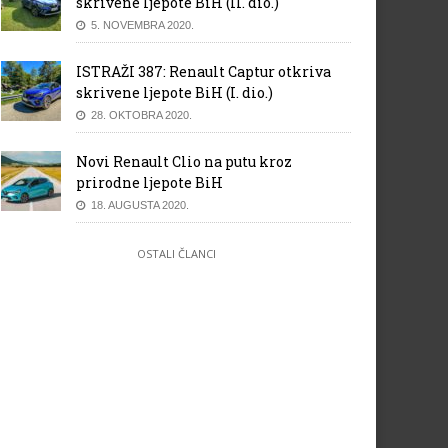
skrivene ljepote BiH (II. dio.)
5. NOVEMBRA 2020.
ISTRAŽI 387: Renault Captur otkriva
skrivene ljepote BiH (I. dio.)
28. OKTOBRA 2020.
Novi Renault Clio na putu kroz
prirodne ljepote BiH
18. AUGUSTA 2020.
OSTALI ČLANCI