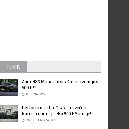
TUNING
Audi RS3 Manart u snažnom izdanju s
500 KS!
6. JUNA 2022.
Performmaster G-klasa s većom
karoserijom i preko 800 KS snage!
28. DECEMBRA 2021.