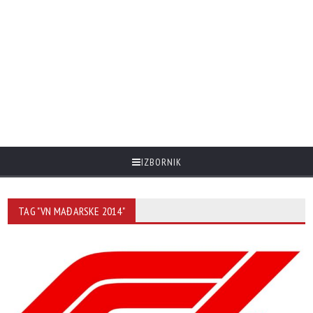
IZBORNIK
TAG "VN MAĐARSKE 2014"