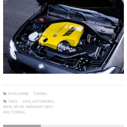
KATEGORIJE:
TUNING
TAGS:
2014
,
AUTOMOBILI
,
BMW
,
M135I
,
MANHART
,
MH1
400
,
TUNING