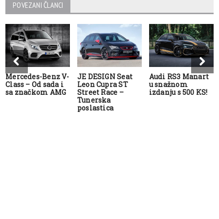
POVEZANI ČLANCI
Mercedes-Benz V-
JE DESIGN Seat
Audi RS3 Manart
Class – Od sada i
Leon Cupra ST
u snažnom
sa značkom AMG
Street Race –
izdanju s 500 KS!
Tunerska
poslastica