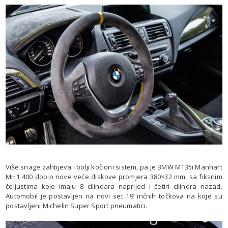
Više snage zahtijeva i bolji kočioni sistem, pa je BMW M135i Manhart
MH1 400 dobio nove veće diskove promjera 380×32 mm, sa fiksnim
čeljustima koje imaju 8 cilindara naprijed i četiri cilindra nazad.
Automobil je postavljen na novi set 19’ inčnih točkova na koje su
postavljeni Michelin Super Sport pneumatici.