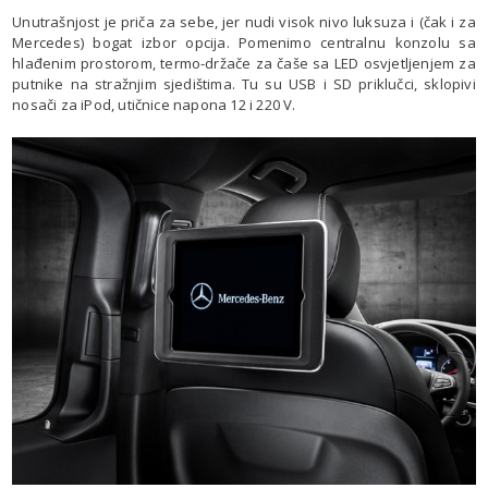
Unutrašnjost je priča za sebe, jer nudi visok nivo luksuza i (čak i za
Mercedes) bogat izbor opcija. Pomenimo centralnu konzolu sa
hlađenim prostorom, termo-držače za čaše sa LED osvjetljenjem za
putnike na stražnjim sjedištima. Tu su USB i SD priklučci, sklopivi
nosači za iPod, utičnice napona 12 i 220 V.