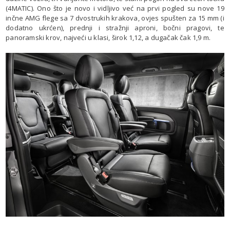
(4MATIC). Ono što je novo i vidljivo već na prvi pogled su nove 19
inčne AMG flege sa 7 dvostrukih krakova, ovjes spušten za 15 mm (i
dodatno ukrćen), prednji i stražnji aproni, bočni pragovi, te
panoramski krov, najveći u klasi, širok 1,12, a dugačak čak 1,9 m.