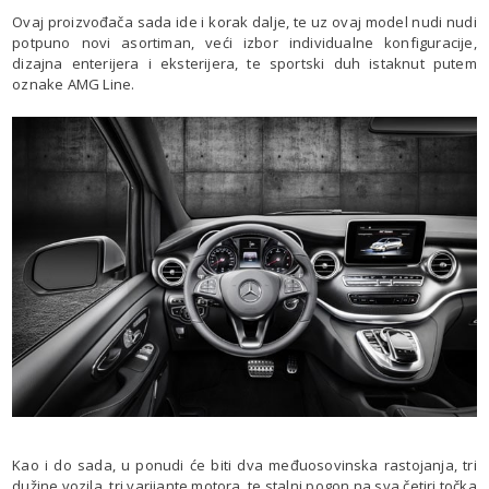
Ovaj proizvođača sada ide i korak dalje, te uz ovaj model nudi nudi
potpuno novi asortiman, veći izbor individualne konfiguracije,
dizajna enterijera i eksterijera, te sportski duh istaknut putem
oznake AMG Line.
Kao i do sada, u ponudi će biti dva međuosovinska rastojanja, tri
dužine vozila, tri varijante motora, te stalni pogon na sva četiri točka