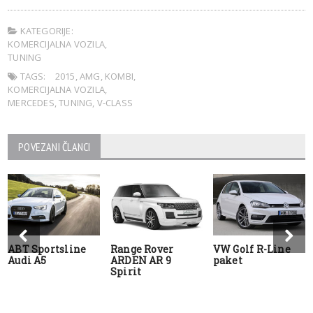
KATEGORIJE:
KOMERCIJALNA VOZILA
,
TUNING
TAGS:
2015
,
AMG
,
KOMBI
,
KOMERCIJALNA VOZILA
,
MERCEDES
,
TUNING
,
V-CLASS
POVEZANI ČLANCI
ABT Sportsline
Range Rover
VW Golf R-Line
Audi A5
ARDEN AR 9
paket
Spirit