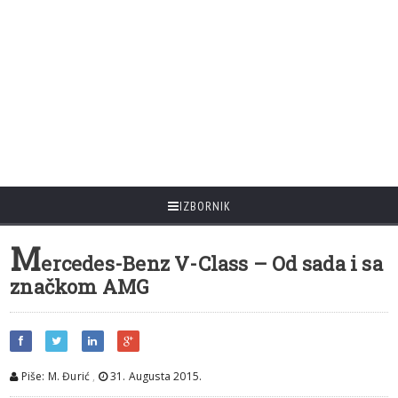
IZBORNIK
M
ercedes-Benz V-Class – Od sada i sa
značkom AMG
Piše: M. Đurić
,
31. Augusta 2015.