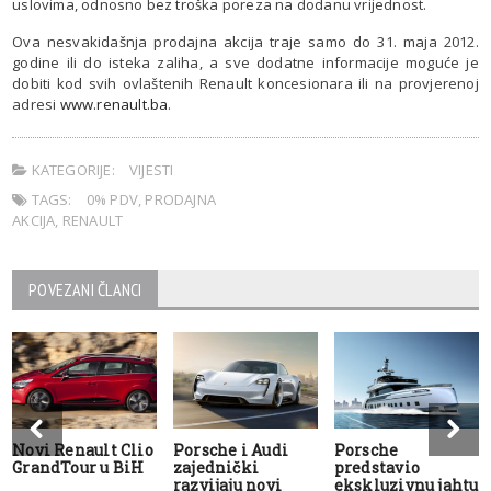
uslovima, odnosno bez troška poreza na dodanu vrijednost.
Ova nesvakidašnja prodajna akcija traje samo do 31. maja 2012.
godine ili do isteka zaliha, a sve dodatne informacije moguće je
dobiti kod svih ovlaštenih Renault koncesionara ili na provjerenoj
adresi
www.renault.ba
.
KATEGORIJE:
VIJESTI
TAGS:
0% PDV
,
PRODAJNA
AKCIJA
,
RENAULT
POVEZANI ČLANCI
Novi Renault Clio
Porsche i Audi
Porsche
GrandTour u BiH
zajednički
predstavio
razvijaju novi
ekskluzivnu jahtu