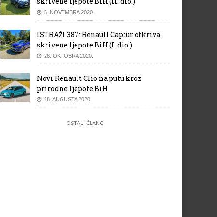
skrivene ljepote BiH (II. dio.)
5. NOVEMBRA 2020.
ISTRAŽI 387: Renault Captur otkriva
skrivene ljepote BiH (I. dio.)
28. OKTOBRA 2020.
Novi Renault Clio na putu kroz
prirodne ljepote BiH
18. AUGUSTA 2020.
OSTALI ČLANCI