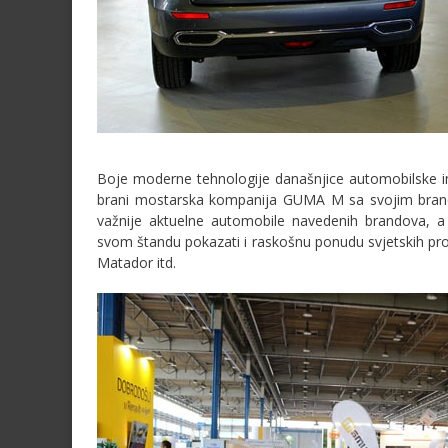
Boje moderne tehnologije današnjice automobilske i
brani mostarska kompanija GUMA M sa svojim brando
važnije aktuelne automobile navedenih brandova, a
svom štandu pokazati i raskošnu ponudu svjetskih p
Matador itd.