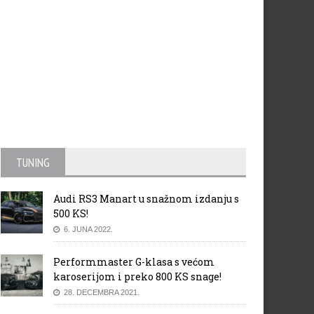
TUNING
Audi RS3 Manart u snažnom izdanju s
500 KS!
6. JUNA 2022.
Performmaster G-klasa s većom
karoserijom i preko 800 KS snage!
28. DECEMBRA 2021.