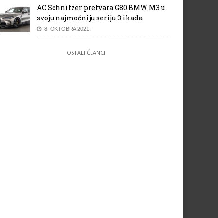
AC Schnitzer pretvara G80 BMW M3 u
svoju najmoćniju seriju 3 ikada
8. OKTOBRA 2021.
OSTALI ČLANCI