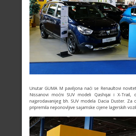
Unutar GUMA M paviljona naći se Renaultovi novitet
Nissanovi moćni SUV modeli Qashqai i X-Trail, do
najprodavanijeg bh. SUV modela Dacia Duster. Za o
pripremila neponovljive sajamske cijene lagerskih vozil