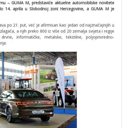
remu – GUMA M, predstaviće aktuelne automobilske novitete
do 14. aprila u Slobodnoj zoni Hercegovine, a GUMA M je
va po 21. put, već je afirmisan kao jedan od najznačajnijih u
zlagača, a njih preko 800 iz više od 20 zemalja svijeta i regije
drvne, informatičke, metalske, tekstilne, poljoprivredno-
ije.