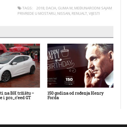
TAGS:
2018
,
DACIA
,
GUMA M
,
MEĐUNARODNI SAJAM
PRIVREDE U MOSTARU
,
NISSAN
,
RENUALT
,
VIJESTI
ti na BH tržištu –
150 godina od rođenja Henry
No
e i pro_c'eed GT
Forda
cr
Ra