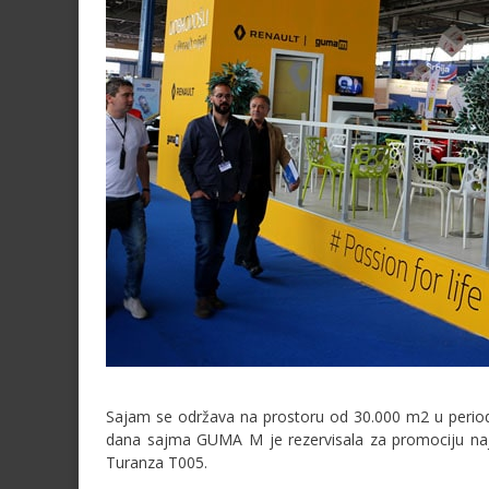
Sajam se održava na prostoru od 30.000 m2 u periodu 
dana sajma GUMA M je rezervisala za promociju naj
Turanza T005.