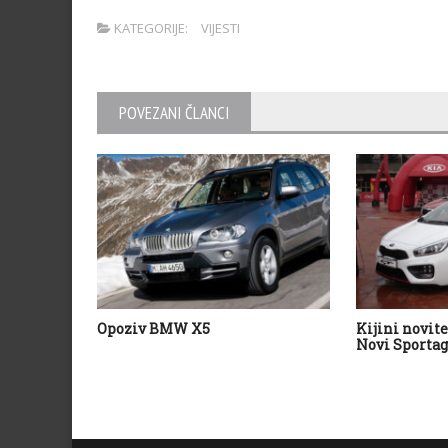
KATEGORIJE:
VIJESTI
POVEZANI ČLANCI
Opoziv BMW X5
Kijini novite
Novi Sportag