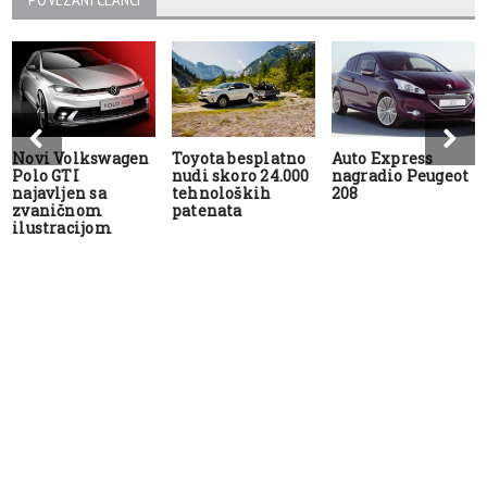
Novi Volkswagen
Toyota besplatno
Auto Express
Polo GTI
nudi skoro 24.000
nagradio Peugeot
najavljen sa
tehnoloških
208
zvaničnom
patenata
ilustracijom