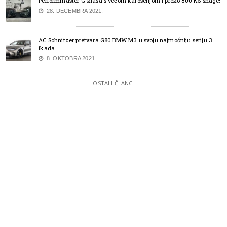
Performmaster G-klasa s većom karoserijom i preko 800 KS snage!
28. DECEMBRA 2021.
AC Schnitzer pretvara G80 BMW M3 u svoju najmoćniju seriju 3
ikada
8. OKTOBRA 2021.
OSTALI ČLANCI