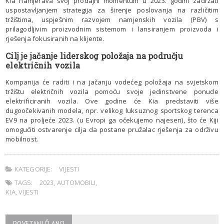
Kia namjerava svoj prodajni momentum u 2023. godini zadržati
uspostavljanjem strategija za širenje poslovanja na različitim
tržištima, uspješnim razvojem namjenskih vozila (PBV) s
prilagodljivim proizvodnim sistemom i lansiranjem proizvoda i
rješenja fokusiranih na klijente.
Cilj je jačanje liderskog položaja na području
električnih vozila
Kompanija će raditi i na jačanju vodećeg položaja na svjetskom
tržištu električnih vozila pomoću svoje jedinstvene ponude
elektrificiranih vozila. Ove godine će Kia predstaviti više
dugoočekivanih modela, npr. velikog luksuznog sportskog terenca
EV9 na proljeće 2023. (u Evropi ga očekujemo najesen), što će Kiji
omogućiti ostvarenje cilja da postane pružalac rješenja za održivu
mobilnost.
KATEGORIJE:
VIJESTI
TAGS:
2023
,
AUTOMOBILI
,
KIA
,
VIJESTI
POVEZANI ČLANCI