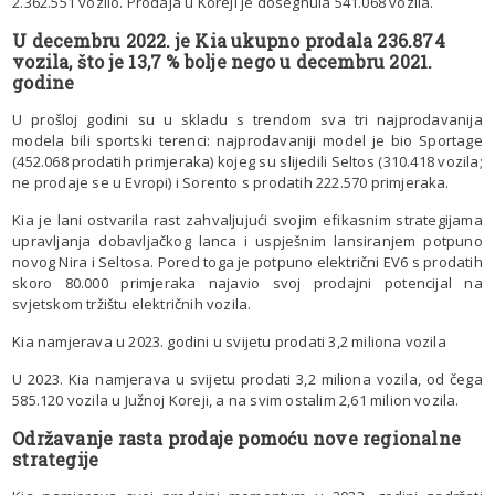
2.362.551 vozilo. Prodaja u Koreji je dosegnula 541.068 vozila.
U decembru 2022. je Kia ukupno prodala 236.874
vozila, što je 13,7 % bolje nego u decembru 2021.
godine
U prošloj godini su u skladu s trendom sva tri najprodavanija
modela bili sportski terenci: najprodavaniji model je bio Sportage
(452.068 prodatih primjeraka) kojeg su slijedili Seltos (310.418 vozila;
ne prodaje se u Evropi) i Sorento s prodatih 222.570 primjeraka.
Kia je lani ostvarila rast zahvaljujući svojim efikasnim strategijama
upravljanja dobavljačkog lanca i uspješnim lansiranjem potpuno
novog Nira i Seltosa. Pored toga je potpuno električni EV6 s prodatih
skoro 80.000 primjeraka najavio svoj prodajni potencijal na
svjetskom tržištu električnih vozila.
Kia namjerava u 2023. godini u svijetu prodati 3,2 miliona vozila
U 2023. Kia namjerava u svijetu prodati 3,2 miliona vozila, od čega
585.120 vozila u Južnoj Koreji, a na svim ostalim 2,61 milion vozila.
Održavanje rasta prodaje pomoću nove regionalne
strategije