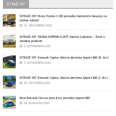
ISTRAŽI 387
ISTRAŽI 387: Nova Toyota C-HR pronašla fantastiče lokacije za
jesenji odmor!
10. DECEMBRA 2020.
ISTRAŽI 387: ŠKODA SUPERB SCOUT otkriva Lukomir – Život u
dalekoj prošlosti
9. NOVEMBRA 2020.
ISTRAŽI 387: Renault Captur otkriva skrivene ljepote BiH (II. dio.)
5. NOVEMBRA 2020.
ISTRAŽI 387: Renault Captur otkriva skrivene ljepote BiH (I. dio.)
28. OKTOBRA 2020.
Novi Renault Clio na putu kroz prirodne ljepote BiH
18. AUGUSTA 2020.