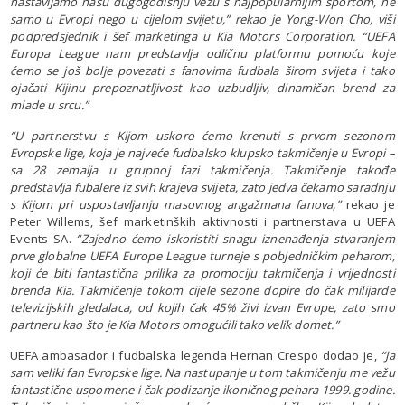
nastavljamo našu dugogodišnju vezu s najpopularnijim sportom, ne
samo u Evropi nego u cijelom svijetu,” rekao je Yong-Won Cho, viši
podpredsjednik i šef marketinga u Kia Motors Corporation. “UEFA
Europa League nam predstavlja odličnu platformu pomoću koje
ćemo se još bolje povezati s fanovima fudbala širom svijeta i tako
ojačati Kijinu prepoznatljivost kao uzbudljiv, dinamičan brend za
mlade u srcu.”
“U partnerstvu s Kijom uskoro ćemo krenuti s prvom sezonom
Evropske lige, koja je najveće fudbalsko klupsko takmičenje u Evropi –
sa 28 zemalja u grupnoj fazi takmičenja. Takmičenje takođe
predstavlja fubalere iz svih krajeva svijeta, zato jedva čekamo saradnju
s Kijom pri uspostavljanju masovnog angažmana fanova,”
rekao je
Peter Willems, šef marketinških aktivnosti i partnerstava u UEFA
Events SA.
“Zajedno ćemo iskoristiti snagu iznenađenja stvaranjem
prve globalne UEFA Europe League turneje s pobjedničkim peharom,
koji će biti fantastična prilika za promociju takmičenja i vrijednosti
brenda Kia. Takmičenje tokom cijele sezone dopire do čak milijarde
televizijskih gledalaca, od kojih čak 45% živi izvan Evrope, zato smo
partneru kao što je Kia Motors omogućili tako velik domet.”
UEFA ambasador i fudbalska legenda Hernan Crespo dodao je,
“Ja
sam veliki fan Evropske lige. Na nastupanje u tom takmičenju me vežu
fantastične uspomene i čak podizanje ikoničnog pehara 1999. godine.