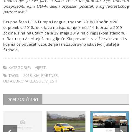
Takmičenje je sve jače, a sada će se uz podršku Kije, dodatno
unaprijediti. Kiji i UEFA-i želim uspješan početak ovog fantastičnog
partnerstva.”
Grupna faza UEFA Europa League u sezoni 2018/19 počinje 20.
septembra 2018., dok faza na ispadanje kreće 14. februara 2019.
godine. Finalna utakmica je 29. maja 2019. na olimpijskom stadionu
u Baku-u, u Azerbejdžanu, gdje će Kia provoditi različite aktivnosti s
kojima će povećati uzbuđenje i nezaboravno iskustvo ljubitelja
fudbala.
KATEGORIJE:
VIJESTI
TAGS:
2018
,
KIA
,
PARTNER
,
UEFA EUROPA LEAGUE
,
VIJESTI
POVEZANI ČLANCI