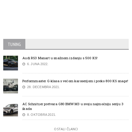
TUNING
Audi RS3 Manart u snažnom izdanju s 500 KS!
6. JUNA 2022.
Performmaster G-klasa s većom karoserijom i preko 800 KS snage!
28. DECEMBRA 2021.
AC Schnitzer pretvara G80 BMW M3 u svoju najmoćniju seriju 3
ikada
8. OKTOBRA 2021.
OSTALI ČLANCI