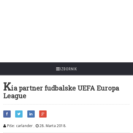
IZBORNIK
K
ia partner fudbalske UEFA Europa
League
Piše: carlander
,
28. Marta 2018.