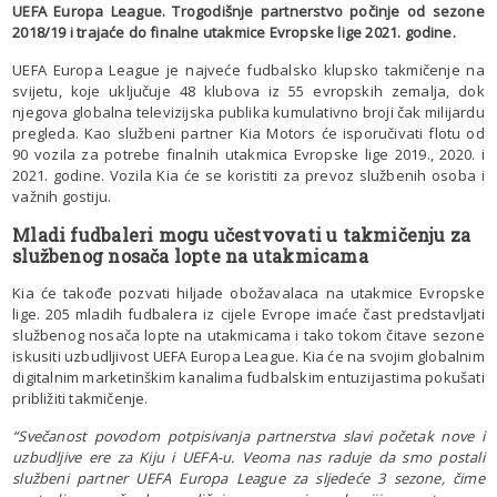
UEFA Europa League. Trogodišnje partnerstvo počinje od sezone
2018/19 i trajaće do finalne utakmice Evropske lige 2021. godine.
UEFA Europa League je najveće fudbalsko klupsko takmičenje na
svijetu, koje uključuje 48 klubova iz 55 evropskih zemalja, dok
njegova globalna televizijska publika kumulativno broji čak milijardu
pregleda. Kao službeni partner Kia Motors će isporučivati flotu od
90 vozila za potrebe finalnih utakmica Evropske lige 2019., 2020. i
2021. godine. Vozila Kia će se koristiti za prevoz službenih osoba i
važnih gostiju.
Mladi fudbaleri mogu učestvovati u takmičenju za
službenog nosača lopte na utakmicama
Kia će takođe pozvati hiljade obožavalaca na utakmice Evropske
lige. 205 mladih fudbalera iz cijele Evrope imaće čast predstavljati
službenog nosača lopte na utakmicama i tako tokom čitave sezone
iskusiti uzbudljivost UEFA Europa League. Kia će na svojim globalnim
digitalnim marketinškim kanalima fudbalskim entuzijastima pokušati
približiti takmičenje.
“Svečanost povodom potpisivanja partnerstva slavi početak nove i
uzbudljive ere za Kiju i UEFA-u. Veoma nas raduje da smo postali
službeni partner UEFA Europa League za sljedeće 3 sezone, čime