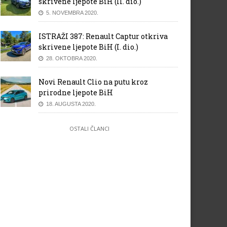
skrivene ljepote BiH (II. dio.)
5. NOVEMBRA 2020.
ISTRAŽI 387: Renault Captur otkriva
skrivene ljepote BiH (I. dio.)
28. OKTOBRA 2020.
Novi Renault Clio na putu kroz
prirodne ljepote BiH
18. AUGUSTA 2020.
OSTALI ČLANCI