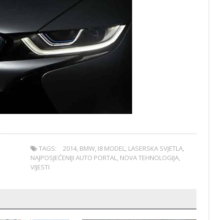
TAGS:
2014
,
BMW
,
I8 MODEL
,
LASERSKA SVJETLA
,
NAJPOSJEĆENIJI AUTO PORTAL
,
NOVA TEHNOLOGIJA
,
VIJESTI