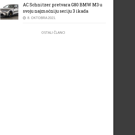
AC Schnitzer pretvara G80 BMW M3 u
svoju najmoćniju seriju 3 ikada
8. OKTOBRA 2021.
OSTALI ČLANCI
vi Citroën C4 Cactus zvanično
Volkswagen Scirocco R
dstavljen bh. tržištu
Wolfsburg – Specijalno izdanj
150 primjeraka