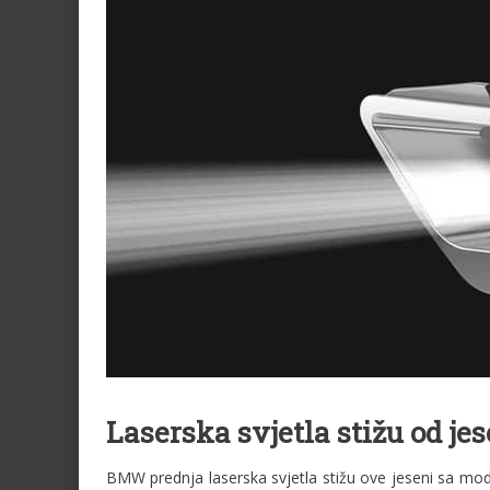
Laserska svjetla stižu od j
BMW prednja laserska svjetla stižu ove jeseni sa mo