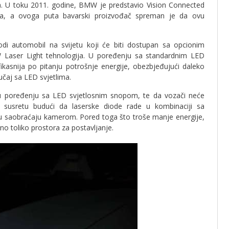
tla. U toku 2011. godine, BMW je predstavio Vision Connected
tla, a ovoga puta bavarski proizvođač spreman je da ovu
di automobil na svijetu koji će biti dostupan sa opcionim
W Laser Light tehnologija. U poređenju sa standardnim LED
fikasnija po pitanju potrošnje energije, obezbjeđujući daleko
lučaj sa LED svjetlima.
u poređenju sa LED svjetlosnim snopom, te da vozači neće
 susretu budući da laserske diode rade u kombinaciji sa
 u saobraćaju kamerom. Pored toga što troše manje energije,
no toliko prostora za postavljanje.