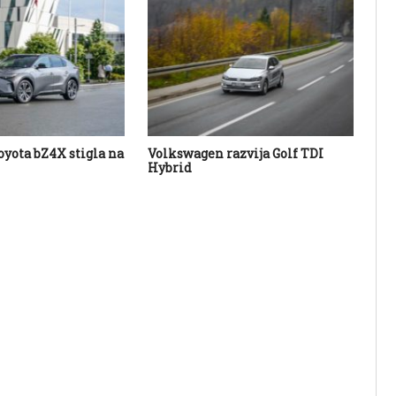
oyota bZ4X stigla na
Volkswagen razvija Golf TDI
No
Hybrid
pre