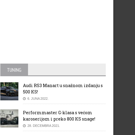
TUNING
Audi RS3 Manart u snažnom izdanju s
500 KS!
6. JUNA 2022.
Performmaster G-klasa s većom
karoserijom i preko 800 KS snage!
28. DECEMBRA 2021.