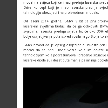
model na svijetu koji će imati prednja laserska sve
Drive koncept koji je imao laserska prednja svje
tehnologiju obezbjedi i na proizvodnom modelu.
Od jeseni 2014. godine, BMW i8 bit će prvi proizvo
laserskim svjetlima budući da će ga odlikovati BM
svjetlima, laserska prednja svjetla bit će oko 30% e
bolje osvjetljivanje puta ispred vozila nego što je to s
BMW navodi da je opseg osvjetljenja udvostručen 
morati da se brinu zbog vozila koja im dolaze u
tehnologijom koja podrazumjeva i praćenje situacije
laserske diode su i deset puta manje pa im nije potreb