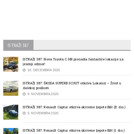
ISTRAŽI 387
ISTRAŽI 387: Nova Toyota C-HR pronašla fantastiče lokacije za
jesenji odmor!
10. DECEMBRA 2020.
ISTRAŽI 387: ŠKODA SUPERB SCOUT otkriva Lukomir – Život u
dalekoj prošlosti
9. NOVEMBRA 2020.
ISTRAŽI 387: Renault Captur otkriva skrivene ljepote BiH (II. dio.)
5. NOVEMBRA 2020.
ISTRAŽI 387: Renault Captur otkriva skrivene ljepote BiH (I. dio.)