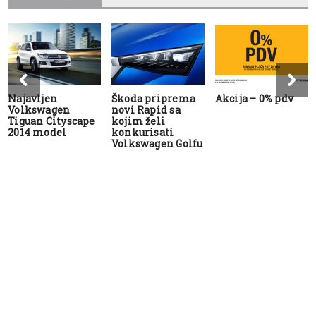
Najavljen
Škoda priprema
Akcija – 0% pdv
Volkswagen
novi Rapid sa
Tiguan Cityscape
kojim želi
2014 model
konkurisati
Volkswagen Golfu