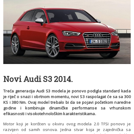
Novi Audi S3 2014.
Treća generacija Audi S3 modela je ponovo podigla standard kada
je riječ o snazi i obrtnom momentu, novi S3 raspolagat će sa sa 300
KS i 380 Nm. Ovaj model trebalo bi da se pojavi početkom naredne
godine i kombinuje dinamičke performanse sa vrhunskom
efikasnosti i visokotehnološkim karakteristikama.
Motor koji je korišten u okviru ovog modela 2.0 TFSI ponovo je
razvijen od samih osnova. Jedna stvar koja je zajednička sa