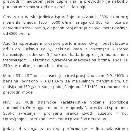
prethodnim motorom jeste zapremina, a prethodnik je nekoliko
puta biran za motor godine u prošloj deceniji.
Četvorocilindarska jedinica isporučuje konstantnih 380Nm obrtnog
momenta između 1800 i 5500 o/min. Snaga od 300 KS može se
ostvariti na 5500 o/min, a opasan broj obrtaja za ovaj motor počinje
od 6800 o/min.
Audi S3 isporučuje impresivne performanse. Ovaj model ubrzava
od 0 do 100km/h za 5,1 sekundi kada je opremljen S Tronic
transmisijom, odnosno 5,4 sekundi kada je opremljen manuelnom
transmisijom. Elektronski ograničena maksimalna brzina iznosi je
250 km/h, ali to je samo formalnost.
Model S3 sa S Tronic transmisijom troši prosječno samo 6.9 L/100km
benzina, odnsono 7.0 L/100km sa manuelnom transmisijom, uz
emisiju od 159 g/km, što je poboljšanje od 1.5 L/100km u odnosu na
prethodni model.
Novi S3 nudi dinamičke karakteristike voženje sportskog
automobila. On reaguje na pokrete upravljača precizno i spontano.
Svako skretanje i promjenu pravca izvodi izuzetno mirno.
Upravljanje je precizno, bezbjedno i praktično neutralno.
Jedan od razloga za ovakve performanse je fino balansirana