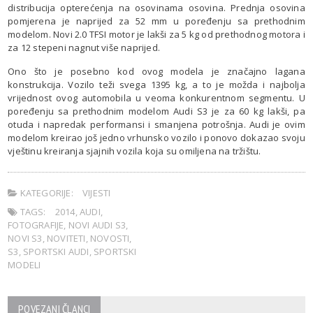
distribucija opterećenja na osovinama osovina. Prednja osovina
pomjerena je naprijed za 52 mm u poređenju sa prethodnim
modelom. Novi 2.0 TFSI motor je lakši za 5 kg od prethodnog motora i
za 12 stepeni nagnut više naprijed.
Ono što je posebno kod ovog modela je značajno lagana
konstrukcija. Vozilo teži svega 1395 kg, a to je možda i najbolja
vrijednost ovog automobila u veoma konkurentnom segmentu. U
poređenju sa prethodnim modelom Audi S3 je za 60 kg lakši, pa
otuda i napredak performansi i smanjena potrošnja. Audi je ovim
modelom kreirao još jedno vrhunsko vozilo i ponovo dokazao svoju
vještinu kreiranja sjajnih vozila koja su omiljena na tržištu.
KATEGORIJE:
VIJESTI
TAGS:
2014
,
AUDI
,
FOTOGRAFIJE
,
NOVI AUDI S3
,
NOVI S3
,
NOVITETI
,
NOVOSTI
,
S3
,
SPORTSKI AUDI
,
SPORTSKI
MODELI
POVEZANI ČLANCI