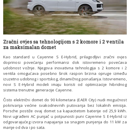
Zračni ovjes sa tehnologijom s 2 komore i 2 ventila
za maksimalan domet
Kao standard u Cayenne S E-Hybrid, prilagodljivi zračni ovjes
doprinosi povećanju performansi dok istovremeno povećava
udobnost vožnje. Njegova inovativna tehnologija s 2 komore i 2
ventila omogućava posebno širok raspon brzina opruge između
izuzetno udobnog i sportskog, dinamičnog ponašanja. Istovremeno,
novi S E-Hybrid modeli imaju koristi od optimizacije hibridnog
sistema trenutne generacije Cayenne.
Čisto električni domet do 90 kilometara (EAER City) nudi mogućnost
pokrivanja većine svakodnevnih putovanja bez lokalnih emisija.
Porsche postiže ovaj domet sa kapacitetom baterije od 25,9 kWh.
Novi ugrađeni AC punjač u potpunosti puni Cayenne S E-Hybrid iz
odgovarajućeg izvora napajanja sa snagom punjenja do 11 kW za
manje od dva i po sata.