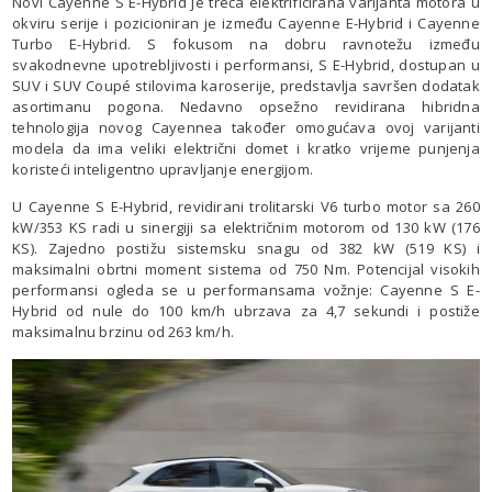
Novi Cayenne S E-Hybrid je treća elektrificirana varijanta motora u
okviru serije i pozicioniran je između Cayenne E-Hybrid i Cayenne
Turbo E-Hybrid. S fokusom na dobru ravnotežu između
svakodnevne upotrebljivosti i performansi, S E-Hybrid, dostupan u
SUV i SUV Coupé stilovima karoserije, predstavlja savršen dodatak
asortimanu pogona. Nedavno opsežno revidirana hibridna
tehnologija novog Cayennea također omogućava ovoj varijanti
modela da ima veliki električni domet i kratko vrijeme punjenja
koristeći inteligentno upravljanje energijom.
U Cayenne S E-Hybrid, revidirani trolitarski V6 turbo motor sa 260
kW/353 KS radi u sinergiji sa električnim motorom od 130 kW (176
KS). Zajedno postižu sistemsku snagu od 382 kW (519 KS) i
maksimalni obrtni moment sistema od 750 Nm. Potencijal visokih
performansi ogleda se u performansama vožnje: Cayenne S E-
Hybrid od nule do 100 km/h ubrzava za 4,7 sekundi i postiže
maksimalnu brzinu od 263 km/h.