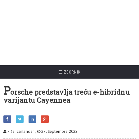
IZBORNIK
P
orsche predstavlja treću e-hibridnu
varijantu Cayennea
Piše: carlander
,
27. Septembra 2023.