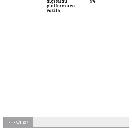
digitalnu
9%
platformu za
vozila
ISTRAŽI 387