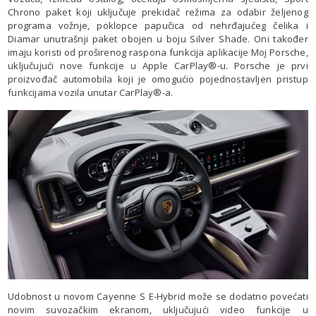
Chrono paket koji uključuje prekidač režima za odabir željenog
programa vožnje, poklopce papučica od nehrđajućeg čelika i
Diamar unutrašnji paket obojen u boju Silver Shade. Oni također
imaju koristi od proširenog raspona funkcija aplikacije Moj Porsche,
uključujući nove funkcije u Apple CarPlay®-u. Porsche je prvi
proizvođač automobila koji je omogućio pojednostavljen pristup
funkcijama vozila unutar CarPlay®-a.
Udobnost u novom Cayenne S E-Hybrid može se dodatno povećati
novim suvozačkim ekranom, uključujući video funkcije u