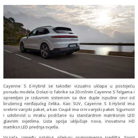
Cayenne S E-Hybrid se također vizualno uklapa u postojeću
ponudu modela. Dolazi iz fabrike sa 20-inčnim Cayenne S felgama i
opremljen je izduvnim sistemom sa dve duple ispušne cevi od
brušenog nerđajućeg čelika. Kao SUV, Cayenne S E-Hybrid ima
srebrni vanjski paket, a kao Coupé ima crni vanjski paket. Sigurnost
i udobnost u mraku podržane su standardnim matriksnim LED
glavnim svjetlima. Lista opcija uključuje nova, inovativna HD
matriksn LED prednja svjetla.
Vozača, između ostalog, očekuju osmosmjerna sjedišta, Sport