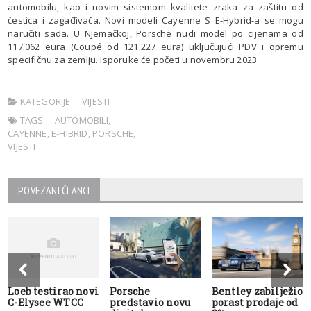
automobilu, kao i novim sistemom kvalitete zraka za zaštitu od
čestica i zagađivača. Novi modeli Cayenne S E-Hybrid-a se mogu
naručiti sada. U Njemačkoj, Porsche nudi model po cijenama od
117.062 eura (Coupé od 121.227 eura) uključujući PDV i opremu
specifičnu za zemlju. Isporuke će početi u novembru 2023.
KATEGORIJE:
VIJESTI
TAGS:
AUTOMOBILI
,
CAYENNE
,
E-HIBRID
,
PORSCHE
,
VIJESTI
POVEZANI ČLANCI
Loeb testirao novi
Porsche
Bentley zabilježio
C-Elysee WTCC
predstavio novu
porast prodaje od