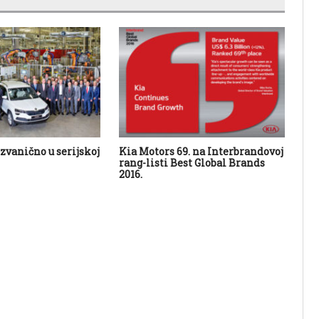
zvanično u serijskoj
Kia Motors 69. na Interbrandovoj
Kia
rang-listi Best Global Brands
BH.
2016.