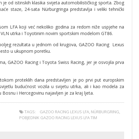
an je od istinskih klasika svijeta automobilističkog sporta. Zbog
aće staze, 24-sata Nürburgringa predstavlja i veliki tehnički
usom LFA koji već nekoliko godina za redom niže uspjehe na
kom VLN utrka i Toyotinim novim sportskim modelom GT86.
jboljeg rezultata u jednom od krugova, GAZOO Racing Lexus
mjesto u ukupnom poretku.
ma, GAZOO Racing i Toyota Swiss Racing, jer je osvojila prva
 tokom proteklih dana predstavljen je po prvi put europskim
vijetlu budućnost vozila u svijetu utrka, ali i kao modela za
Bosnu i Hercegovinu najavljen je za kraj ljeta.
TAGS:
GAZOO RACING LEXUS LFA
,
NÜRBURGRING
,
POBJEDNIK GAZOO RACING LEXUS LFA TIM