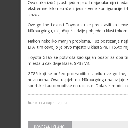
Ova utrka izdržljivosti jedna je od najpoularnijih i jed
ekstremne kilometraže i jedinstvene konfiguracije trk
izazov.
Ove godine Lexus i Toyota su se predstavili sa Lex
Nürburgringu, uključujući i dvije pobjede u klasi to
Nakon nekoliko manjih problema, i uz postizanje na
LFA tim osvojio je prvo mjesto u klasi SP8, i 15.-to 
Toyota GT68 se potvrdila kao sjajan odabir za oba ti
mjesta u čak dvije klase, SP3 i V3.
GT86 koji se počeo proizvoditi u aprilu ove godine,
novinarima. Ovaj uspjeh na Nürburgringu najavljuje s
sportske i automobilske entuzijaste. Dolazak modela u 
KATEGORIJE:
VIJESTI
POVEZANI ČLANCI