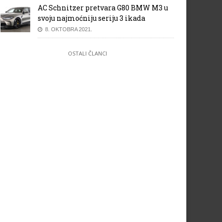
AC Schnitzer pretvara G80 BMW M3 u
svoju najmoćniju seriju 3 ikada
8. OKTOBRA 2021.
OSTALI ČLANCI