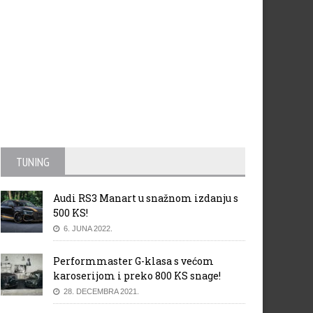
 Sportage Facelift stigao na
Dizajnerska nagrada ‘Grand
 tržište
Prix’ za Kijinog Peter Schrey
TUNING
Audi RS3 Manart u snažnom izdanju s
500 KS!
6. JUNA 2022.
Performmaster G-klasa s većom
karoserijom i preko 800 KS snage!
28. DECEMBRA 2021.