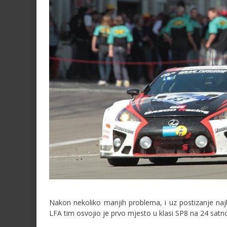
Nakon nekoliko manjih problema, i uz postizanje na
LFA tim osvojio je prvo mjesto u klasi SP8 na 24 satno