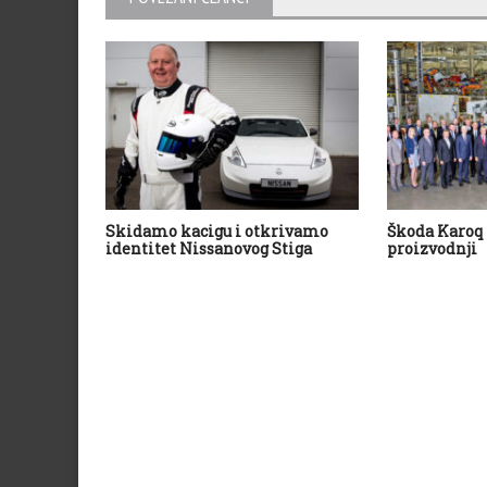
Skidamo kacigu i otkrivamo
Škoda Karoq 
identitet Nissanovog Stiga
proizvodnji