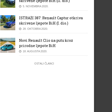
skrivene ljepote BiH (II. dio.)
5. NOVEMBRA 2020.
ISTRAŽI 387: Renault Captur otkriva
skrivene ljepote BiH (I. dio.)
28. OKTOBRA 2020.
Novi Renault Clio na putu kroz
prirodne ljepote BiH
18. AUGUSTA 2020.
OSTALI ČLANCI