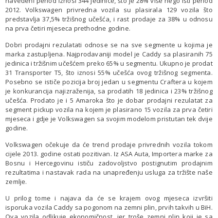
navedeni period iznosi 344 jedinice, što je 28% više nego isti period
2012. Volkswagen privredna vozila su plasirala 129 vozila što
predstavlja 37,5% tržišnog učešća, i rast prodaje za 38% u odnosu
na prva četiri mjeseca prethodne godine.
Dobri prodajni rezulatati odnose se na sve segmente u kojima je
marka zastupljena. Najprodavaniji model je Caddy sa plasiranih 75
jedinica i tržišnim učešćem preko 65% u segmentu. Ukupno je prodat
31 Transporter T5, što iznosi 55% učešća ovog tržišnog segmenta.
Posebno se ističe pozicija broj jedan u segmentu Craftera u kojem
je konkurancija najizraženija, sa prodatih 18 jedinica i 23% tržišnog
učešća. Prodato je i 5 Amaroka što je dobar prodajni rezulatat za
segment pickup vozila na kojem je plasirano 15 vozila za prva četiri
mjeseca i gdje je Volkswagen sa svojim modelom pristutan tek dvije
godine.
Volkswagen očekuje da će trend prodaje privrednih vozila tokom
cijele 2013. godine ostati pozitivan. Iz ASA Auta, Importera marke za
Bosnu i Hercegovinu ističu zadovoljstvo postignutim prodajnim
rezultatima i nastavak rada na unapređenju usluga za tržište naše
zemlje.
U prilog tome i najava da će se krajem ovog mjeseca izvršiti
isporuka vozila Caddy sa pogonom na zemni plin, prvih takvih u BiH.
Ova vozila odlikuje ekonomičnost, jer troše zemni plin koji je sa