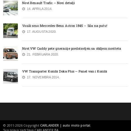
Novi Renault Trafic – Novi detalji
14. APRILA 2014.
Vozili smo: Mercedes-Benz Actros 1845 – Sila na putu!
17. AUGUSTA 2020.
Novi VW Caddy pete gneracije predstavljen sa obiljem noviteta
21. FEBRUARA 2020.
VW Transporter Kombi Doka Plus – Panel van i Kombi
17. NOVEMBRA 2014.
© 2011-2026 Copyright
CARLANDER | auto moto portal
.
Sva prava zadržava
CARLANDER.BA
.