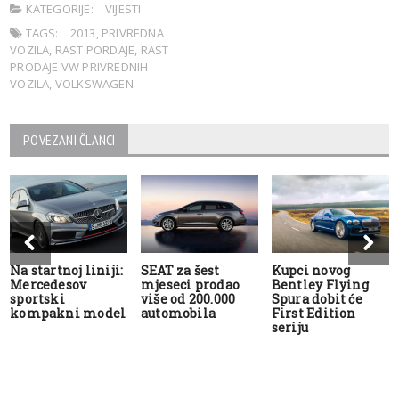
KATEGORIJE:
VIJESTI
TAGS:
2013
,
PRIVREDNA
VOZILA
,
RAST PORDAJE
,
RAST
PRODAJE VW PRIVREDNIH
VOZILA
,
VOLKSWAGEN
POVEZANI ČLANCI
Na startnoj liniji:
SEAT za šest
Kupci novog
Mercedesov
mjeseci prodao
Bentley Flying
sportski
više od 200.000
Spura dobit će
kompakni model
automobila
First Edition
seriju