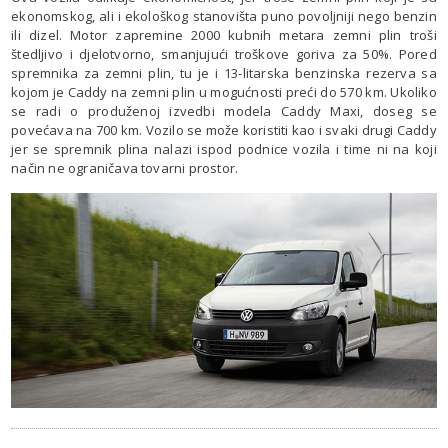
ekonomskog, ali i ekološkog stanovišta puno povoljniji nego benzin
ili dizel. Motor zapremine 2000 kubnih metara zemni plin troši
štedljivo i djelotvorno, smanjujući troškove goriva za 50%. Pored
spremnika za zemni plin, tu je i 13-litarska benzinska rezerva sa
kojom je Caddy na zemni plin u mogućnosti preći do 570 km. Ukoliko
se radi o produženoj izvedbi modela Caddy Maxi, doseg se
povećava na 700 km. Vozilo se može koristiti kao i svaki drugi Caddy
jer se spremnik plina nalazi ispod podnice vozila i time ni na koji
način ne ograničava tovarni prostor.