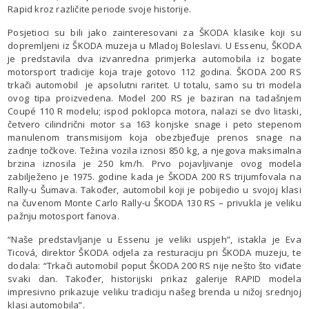
Rapid kroz različite periode svoje historije.
Posjetioci su bili jako zainteresovani za ŠKODA klasike koji su
dopremljeni iz ŠKODA muzeja u Mladoj Boleslavi. U Essenu, ŠKODA
je predstavila dva izvanredna primjerka automobila iz bogate
motorsport tradicije koja traje gotovo 112 godina. ŠKODA 200 RS
trkači automobil je apsolutni raritet. U totalu, samo su tri modela
ovog tipa proizvedena. Model 200 RS je baziran na tadašnjem
Coupé 110 R modelu; ispod poklopca motora, nalazi se dvo litaski,
četvero cilindrični motor sa 163 konjske snage i peto stepenom
manulenom transmisijom koja obezbjeđuje prenos snage na
zadnje točkove. Težina vozila iznosi 850 kg, a njegova maksimalna
brzina iznosila je 250 km/h. Prvo pojavljivanje ovog modela
zabilježeno je 1975. godine kada je ŠKODA 200 RS trijumfovala na
Rally-u Šumava. Također, automobil koji je pobijedio u svojoj klasi
na čuvenom Monte Carlo Rally-u ŠKODA 130 RS – privukla je veliku
pažnju motosport fanova.
“Naše predstavljanje u Essenu je veliki uspjeh”, istakla je Eva
Ticová, direktor ŠKODA odjela za resturaciju pri ŠKODA muzeju, te
dodala: “Trkači automobil poput ŠKODA 200 RS nije nešto što viđate
svaki dan. Također, historijski prikaz galerije RAPID modela
impresivno prikazuje veliku tradiciju našeg brenda u nižoj srednjoj
klasi automobila”.