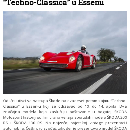
“Techno-Classica” u Essenu
Odlični utisci sa nastupa Škode na dvadeset petom sajmu “Techno-
Classica” u Essen-u koji se održavao od 10. do 14. aprila. Dva
značajna modela koja zaslužuju poštovanje u bogatoj ŠKODA
Motosport historiji su: limitirana verzija sportskih modela ŠKODA 200
RS i ŠKODA 130 RS. Na najvećoj svjetskoj vintage prezentaciji
automobila, Češki proizvođač također je prezentovao model ŠKODA