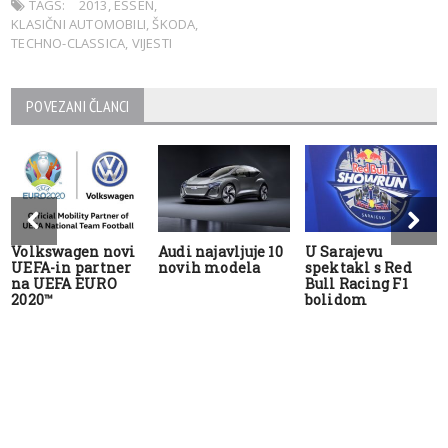
TAGS:
2013
,
ESSEN
,
KLASIČNI AUTOMOBILI
,
ŠKODA
,
TECHNO-CLASSICA
,
VIJESTI
POVEZANI ČLANCI
Volkswagen novi
Audi najavljuje 10
U Sarajevu
UEFA-in partner
novih modela
spektakl s Red
na UEFA EURO
Bull Racing F1
2020™
bolidom