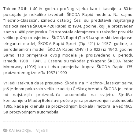
Tokom 30-ih i 40-ih godina prošlog vijeka kao i kasnije u 80-im
postojalo je nekoliko izvedbih ŠKODA Rapid modela. Na sajmu
“Techno-Classica”, između ostalog Česi su predstavili najstarijeg
nosioca imena ŠKODA 420 Rapid iz 1934. godine, koji je proizveden
samo u 480 primjeraka. Tri preostala oldtajmera su također privukla
veliku pažnju posjetioca ŠKODA Rapid (Tip 914) sportski dvonijansni
elegantni model, ŠKODA Rapid Sport (Tip 421) iz 1937. godine, te
aerodinamični model ŠKODA Rapid OHV (Tip 922) iz 1940. godine.
Samo 110 primjeraka ovog modela je proizvedeno u periodu
između 1938 i 1941. U Essenu su također prikazani: ŠKODA Rapid
Motorway (1939) kao i dva primjerka kupea ŠKODA Rapid 135,
proizvedenog između 1987 i 1990.
Vrijedi istaknuti da je prisustvo Škode na “Techno-Classica” sajmu
još jednom pokazalo veliku tradiciju Češkog brenda. ŠKODA je jedan
od najstarijih proizvođača automobila na svijetu. Sjedište
kompanije u Mladoj Boleslavi počelo je sa proizvodnjom automobila
1895. kada je krenula sa proizvodnjom bicikala i motora, a već 1905.
Sa proizvodnjom automobila.
KATEGORIJE:
VIJESTI