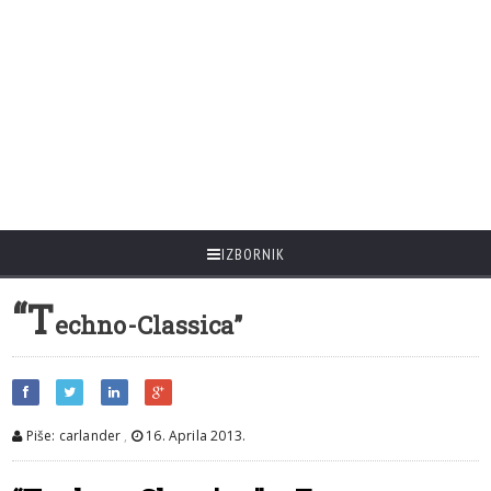
IZBORNIK
“T
echno-Classica”
Piše: carlander
,
16. Aprila 2013.