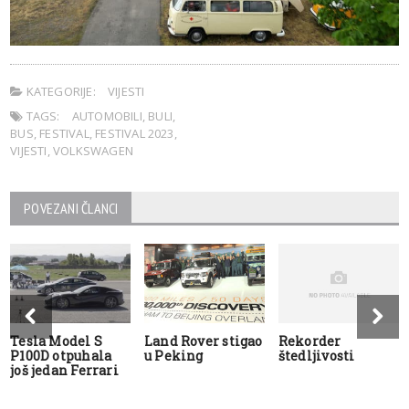
KATEGORIJE:
VIJESTI
TAGS:
AUTOMOBILI
,
BULI
,
BUS
,
FESTIVAL
,
FESTIVAL 2023
,
VIJESTI
,
VOLKSWAGEN
POVEZANI ČLANCI
Tesla Model S
Land Rover stigao
Rekorder
P100D otpuhala
u Peking
štedljivosti
još jedan Ferrari