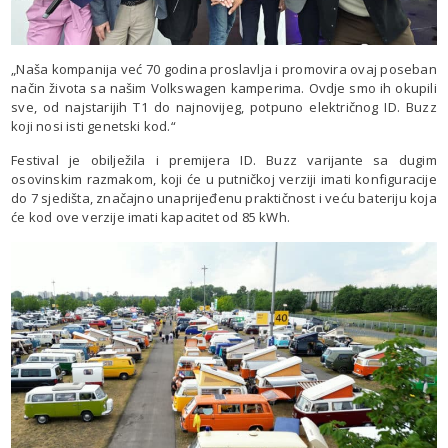
„Naša kompanija već 70 godina proslavlja i promovira ovaj poseban
način života sa našim Volkswagen kamperima. Ovdje smo ih okupili
sve, od najstarijih T1 do najnovijeg, potpuno električnog ID. Buzz
koji nosi isti genetski kod.“
Festival je obilježila i premijera ID. Buzz varijante sa dugim
osovinskim razmakom, koji će u putničkoj verziji imati konfiguracije
do 7 sjedišta, značajno unaprijeđenu praktičnost i veću bateriju koja
će kod ove verzije imati kapacitet od 85 kWh.