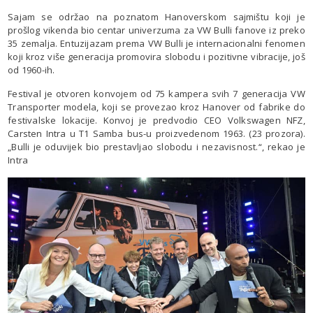
Sajam se održao na poznatom Hanoverskom sajmištu koji je
prošlog vikenda bio centar univerzuma za VW Bulli fanove iz preko
35 zemalja. Entuzijazam prema VW Bulli je internacionalni fenomen
koji kroz više generacija promovira slobodu i pozitivne vibracije, još
od 1960-ih.
Festival je otvoren konvojem od 75 kampera svih 7 generacija VW
Transporter modela, koji se provezao kroz Hanover od fabrike do
festivalske lokacije. Konvoj je predvodio CEO Volkswagen NFZ,
Carsten Intra u T1 Samba bus-u proizvedenom 1963. (23 prozora).
„Bulli je oduvijek bio prestavljao slobodu i nezavisnost.“, rekao je
Intra