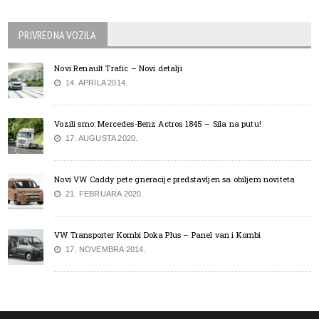
PRIVREDNA VOZILA
Novi Renault Trafic – Novi detalji
14. APRILA 2014.
Vozili smo: Mercedes-Benz Actros 1845 – Sila na putu!
17. AUGUSTA 2020.
Novi VW Caddy pete gneracije predstavljen sa obiljem noviteta
21. FEBRUARA 2020.
VW Transporter Kombi Doka Plus – Panel van i Kombi
17. NOVEMBRA 2014.