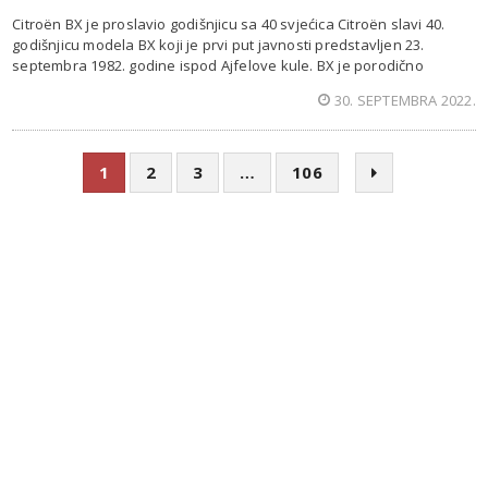
Citroën BX je proslavio godišnjicu sa 40 svjećica Citroën slavi 40.
godišnjicu modela BX koji je prvi put javnosti predstavljen 23.
septembra 1982. godine ispod Ajfelove kule. BX je porodično
30. SEPTEMBRA 2022.
1
2
3
…
106