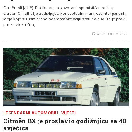
Citroën oli [all-ë]: Radikalan, odgovoran i optimističan pristup
Citroën Oli [all-ë] je zadivljujući konceptualni manifest inteligentnih
ideja koje su usmjerene na transformaciju statusa quo. To je pravi
put za električnu,
4. OKTOBRA 2022.
LEGENDARNI AUTOMOBILI
VIJESTI
Citroën BX je proslavio godišnjicu sa 40
svjećica