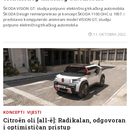
ŠKODA VISION GT: studija potpuno električnog trkačkog automobila
ŠKODA Design reinterpretirao je koncept ŠKODA 1100 OHC iz 1957. i
predstavio kompjuterski animirani model VISION GT, studiju
potpuno električnog trkačkog automobila
11. OKTOBRA 2022.
KONCEPTI
VIJESTI
Citroën oli [all-ë]: Radikalan, odgovoran
i optimističan pristup