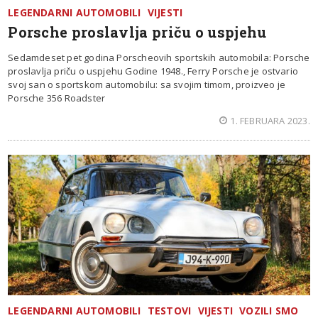
LEGENDARNI AUTOMOBILI
VIJESTI
Porsche proslavlja priču o uspjehu
Sedamdeset pet godina Porscheovih sportskih automobila: Porsche
proslavlja priču o uspjehu Godine 1948., Ferry Porsche je ostvario
svoj san o sportskom automobilu: sa svojim timom, proizveo je
Porsche 356 Roadster
1. FEBRUARA 2023.
LEGENDARNI AUTOMOBILI
TESTOVI
VIJESTI
VOZILI SMO