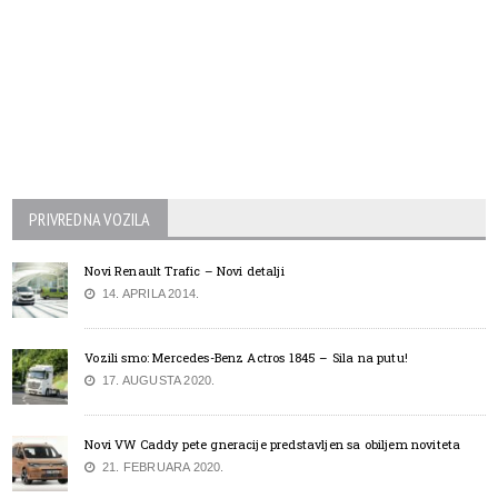
PRIVREDNA VOZILA
Novi Renault Trafic – Novi detalji
14. APRILA 2014.
Vozili smo: Mercedes-Benz Actros 1845 – Sila na putu!
17. AUGUSTA 2020.
Novi VW Caddy pete gneracije predstavljen sa obiljem noviteta
21. FEBRUARA 2020.