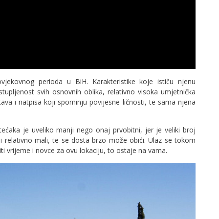
jekovnog perioda u BiH. Karakteristike koje ističu njenu
stupljenost svih osnovnih oblika, relativno visoka umjetnička
stava i natpisa koji spominju povijesne ličnosti, te sama njena
tećaka je uveliko manji nego onaj prvobitni, jer je veliki broj
ini relativno mali, te se dosta brzo može obići. Ulaz se tokom
ti vrijeme i novce za ovu lokaciju, to ostaje na vama.