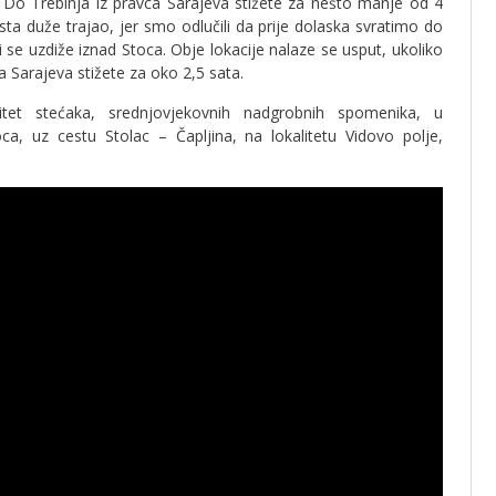
. Do Trebinja iz pravca Sarajeva stižete za nešto manje od 4
sta duže trajao, jer smo odlučili da prije dolaska svratimo do
 se uzdiže iznad Stoca. Obje lokacije nalaze se usput, ukoliko
a Sarajeva stižete za oko 2,5 sata.
litet stećaka, srednjovjekovnih nadgrobnih spomenika, u
a, uz cestu Stolac – Čapljina, na lokalitetu Vidovo polje,