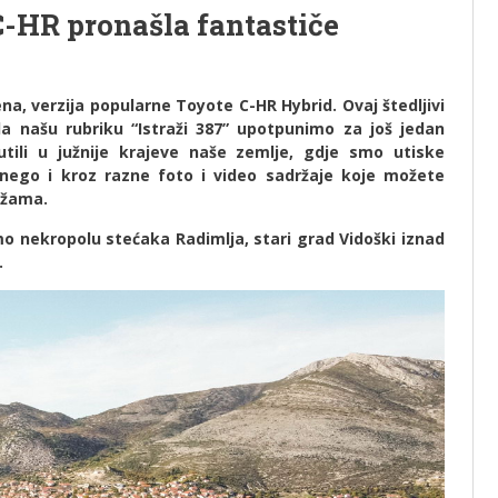
-HR pronašla fantastiče
na, verzija popularne Toyote C-HR Hybrid. Ovaj štedljivi
 da našu rubriku “Istraži 387” upotpunimo za još jedan
ili u južnije krajeve naše zemlje, gdje smo utiske
nego i kroz razne foto i video sadržaje koje možete
ežama.
 nekropolu stećaka Radimlja, stari grad Vidoški iznad
.