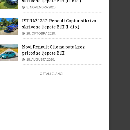
skrivene ljepote BiH (II. dio.)
5. NOVEMBRA 2020.
ISTRAŽI 387: Renault Captur otkriva
skrivene ljepote BiH (I. dio.)
28. OKTOBRA 2020.
Novi Renault Clio na putu kroz
prirodne ljepote BiH
18. AUGUSTA 2020.
OSTALI ČLANCI