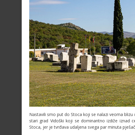
Nastavili smo put do Stoca koji se nalazi veoma blizu
stari grad Vidoški koji se dominantno izdiže iznad 
Stoca, jer je tvrđava udaljena svega par minuta pješač