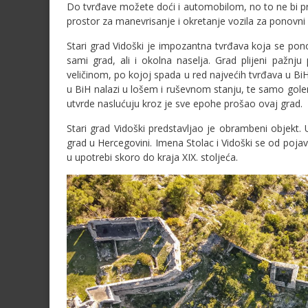
Do tvrđave možete doći i automobilom, no to ne bi p
prostor za manevrisanje i okretanje vozila za ponovni 
Stari grad Vidoški je impozantna tvrđava koja se pon
sami grad, ali i okolna naselja. Grad plijeni paž
veličinom, po kojoj spada u red najvećih tvrđava u BiH
u BiH nalazi u lošem i ruševnom stanju, te samo golem
utvrde naslućuju kroz je sve epohe prošao ovaj grad.
Stari grad Vidoški predstavljao je obrambeni objekt. U
grad u Hercegovini. Imena Stolac i Vidoški se od pojavl
u upotrebi skoro do kraja XIX. stoljeća.