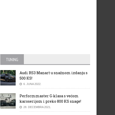
TUNING
Audi RS3 Manart u snažnom izdanju s
500 KS!
6. JUNA 2022.
Performmaster G-klasa s većom
karoserijom i preko 800 KS snage!
28. DECEMBRA 2021.