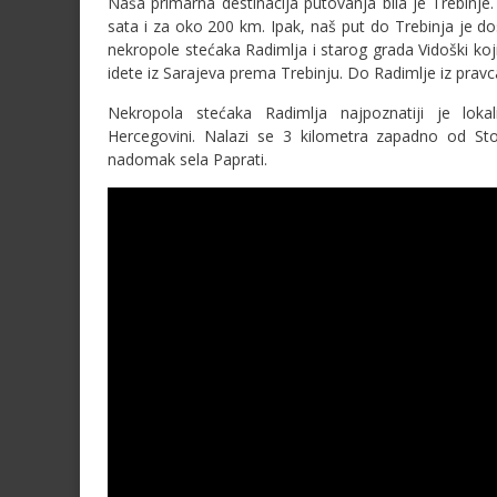
Naša primarna destinacija putovanja bila je Trebinje
sata i za oko 200 km. Ipak, naš put do Trebinja je do
nekropole stećaka Radimlja i starog grada Vidoški koji
idete iz Sarajeva prema Trebinju. Do Radimlje iz pravc
Nekropola stećaka Radimlja najpoznatiji je loka
Hercegovini. Nalazi se 3 kilometra zapadno od Stoc
nadomak sela Paprati.