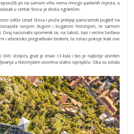
reporučili jer na samom vrhu nema mnogo parkirnih mjesta, a
silazak u centar Stoca je dosta ograničen.
osno izdiže iznad Stoca i pruža prelijep panoramski pogled na
nju ponajviše svojom dugom i bogatom historijom, te samom
. Ovaj nacionalni spomenik se, na žalost, kao i većine tvrđava
i i višestruko pregrađivani bedemi, te ostaci pokoje kule ove
 XVII. stoljeću grad je imao 13 kula i bio je najbolje utvrđen
jivanja u historijskim izvorima stalno isprepliću. Oba su ostala