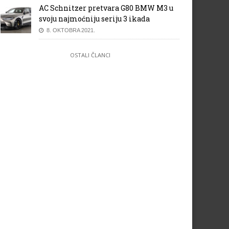
AC Schnitzer pretvara G80 BMW M3 u
svoju najmoćniju seriju 3 ikada
8. OKTOBRA 2021.
OSTALI ČLANCI