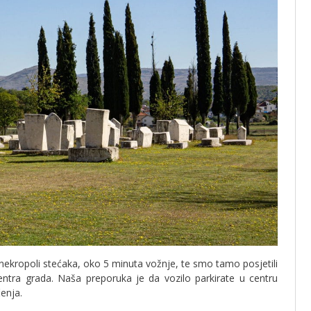
 nekropoli stećaka, oko 5 minuta vožnje, te smo tamo posjetili
centra grada. Naša preporuka je da vozilo parkirate u centru
enja.