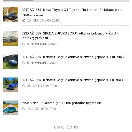
ISTRAŽI 387: Nova Toyota C-HR pronašla fantastiče lokacije za
jesenji odmor!
10. DECEMBRA 2020.
ISTRAŽI 387: ŠKODA SUPERB SCOUT otkriva Lukomir – Život u
dalekoj prošlosti
9. NOVEMBRA 2020.
ISTRAŽI 387: Renault Captur otkriva skrivene ljepote BiH (II. dio.)
5. NOVEMBRA 2020.
ISTRAŽI 387: Renault Captur otkriva skrivene ljepote BiH (I. dio.)
28. OKTOBRA 2020.
Novi Renault Clio na putu kroz prirodne ljepote BiH
18. AUGUSTA 2020.
OSTALI ČLANCI