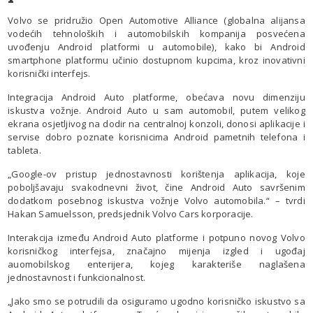
Volvo se pridružio Open Automotive Alliance (globalna alijansa
vodećih tehnoloških i automobilskih kompanija posvećena
uvođenju Android platformi u automobile), kako bi Android
smartphone platformu učinio dostupnom kupcima, kroz inovativni
korisnički interfejs.
Integracija Android Auto platforme, obećava novu dimenziju
iskustva vožnje. Android Auto u sam automobil, putem velikog
ekrana osjetljivog na dodir na centralnoj konzoli, donosi aplikacije i
servise dobro poznate korisnicima Android pametnih telefona i
tableta.
„Google-ov pristup jednostavnosti korištenja aplikacija, koje
poboljšavaju svakodnevni život, čine Android Auto savršenim
dodatkom posebnog iskustva vožnje Volvo automobila.“ – tvrdi
Hakan Samuelsson, predsjednik Volvo Cars korporacije.
Interakcija između Android Auto platforme i potpuno novog Volvo
korisničkog interfejsa, značajno mijenja izgled i ugođaj
auomobilskog enterijera, kojeg karakteriše naglašena
jednostavnost i funkcionalnost.
„Jako smo se potrudili da osiguramo ugodno korisničko iskustvo sa