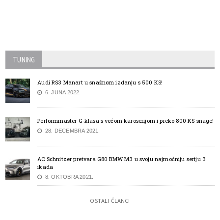
TUNING
Audi RS3 Manart u snažnom izdanju s 500 KS!
6. JUNA 2022.
Performmaster G-klasa s većom karoserijom i preko 800 KS snage!
28. DECEMBRA 2021.
AC Schnitzer pretvara G80 BMW M3 u svoju najmoćniju seriju 3
ikada
8. OKTOBRA 2021.
OSTALI ČLANCI