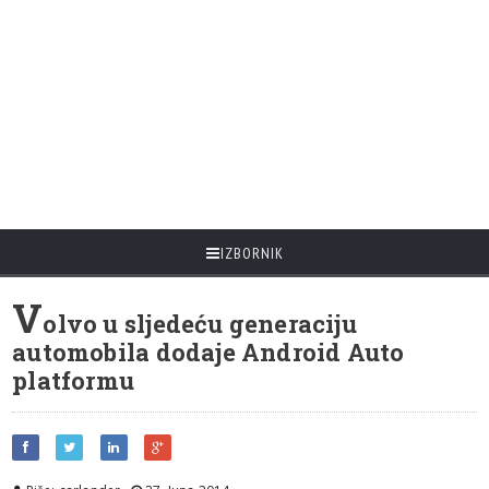
IZBORNIK
V
olvo u sljedeću generaciju
automobila dodaje Android Auto
platformu