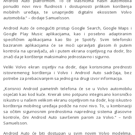
Android Auto platformom. To će vlasnicima naših automobila
ponuditi novi nivo fluidnosti i dostupnosti prilikom korištenja
mobilnih uređaja, te unaprijediti digitalni ekosistem Volvo
automobila.“ – dodaje Samuelsson.
Android Auto će omogućiti pristup Google Search, Google Maps i
Google Play Music aplikacijama, kao i posebno adaptiranim
specifičnim aplikacijama kao što je Spotify. Svim telefonski
baziranim aplikacijama će se moći upravljati glasom ili putem
kontrola na upravljaču, ali i putem ekrana osjetljivog na dodir, što
znači da je korištenje maksimalno jednostavno i sigurno.
Veliki Volvo ekran osjetljiv na dodir, daje korisnicima prednosti
istovremenog korištenja i Volvo i Android Auto sadržaja, bez
potrebe za prebacivanjem sa jednog na drugi izvor informacija.
„Korisnici Android pametnih telefona će se u Volvo automobilu
osjećati kao kod kuće. Kreirali smo potpuno integrisano korisničko
iskustvo u našem velikom ekranu osjetljivom na dodir, koji iskustvo
korištenja mobilnog uređaja podiže na novi nivo. To, u kombinaciji
sa očitim sigurnosnim prednostima naprednog sistema glasovne
kontrole, čini Android Auto savršenim parom za Volvo.“ – tvrdi
Samuelsson.
Android Auto će biti dostupan u svim novim Volvo modelima,