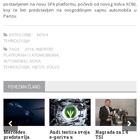
postavljenim na novu SPA platformu, počevši od novog Volva XC90,
koji će biti predstavljen na ovogodišnjem sajmu automobila u
Parizu.
KATEGORIJE:
NOVA
TEHNOLOGIJA
TAGS:
2014
,
ANDROID
PLATFORMA U ATOMOBILIMA
,
AUTOMOBILI
,
NOVA
TEHNOLOGIJA
,
VIJESTI
,
VOLVO
POVEZANI ČLANCI
Mercedes
Audi testira svoja
Nagrada za 1.4
predstavlja
e-goriva u
TSI