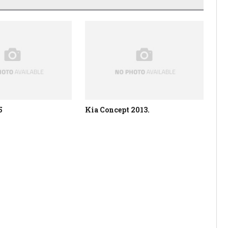
5
Kia Concept 2013.
No
u p