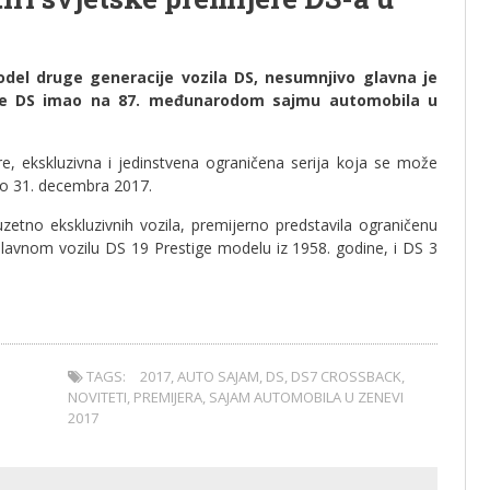
odel druge generacije vozila DS, nesumnjivo glavna je
e je DS imao na 87. međunarodom sajmu automobila u
e, ekskluzivna i jedinstvena ograničena serija koja se može
 do 31. decembra 2017.
zetno ekskluzivnih vozila, premijerno predstavila ograničenu
slavnom vozilu DS 19 Prestige modelu iz 1958. godine, i DS 3
TAGS:
2017
,
AUTO SAJAM
,
DS
,
DS7 CROSSBACK
,
NOVITETI
,
PREMIJERA
,
SAJAM AUTOMOBILA U ZENEVI
2017