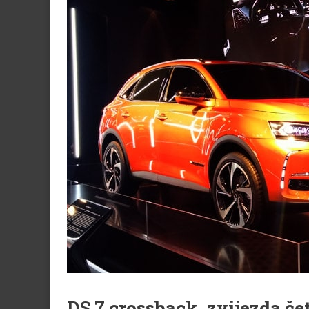
DS 7 crossback, zvijezda čet