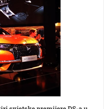
iri svjetske premijere DS-a u