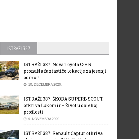
ISTRAŽI 387
ISTRAŽI 387: Nova Toyota C-HR
pronašla fantastiče lokacije za jesenji
odmor!
10. DECEMBRA 2020.
ISTRAŽI 387: ŠKODA SUPERB SCOUT
otkriva Lukomir – Život u dalekoj
prošlosti
9. NOVEMBRA 2020.
ISTRAŽI 387: Renault Captur otkriva