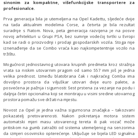
sinonim za kompaktne, višefunkcijske transportere za
profesionalce.
Prva generacija bila je utemeljena na Opel Kadettu, sljedeće dvije
na tada aktualnim modelima Corse, a četvrta je bila rezultat
suradnje s Fiatom. Nova, peta generacija razvijena je na posve
novoj arhitekturi u Grupi PSA, bez sumnje vodećoj tvrtki u Evropi
kad se radi o proizvodnji i prodaji gospodarskih vozila. Stoga nije
iznenađenje da se Combo vraća kao najkompetentnije vozilo na
tržištu.
Mogućnost jednostavnog utovara krupnih predmeta kroz stražnja
vrata sa niskim utovarnim pragom od samo 557 mm još je jedna
velika prednost. Između blatobrana čak i najkraćeg Comba ima
dovoljno prostora da viljuškar utovari dvije euro palete, a
posvećena je pažnja i sigurnosti: šest prstena za vezanje na podu i
daljnja četiri opcionalna koji se montiraju u visini sredine utovarnog
prostora pomažu sve držati na mjestu.
Novost za Opel je jedna važna sigurnosna značajka – takozvani
pokazatelj pretovarenosti. Nakon pokretanja motora sistem
automatski mjeri masu utovarenog tereta ili pak vozač može
pritiskom na gumb zatražiti od sistema utemeljenog na senzorima
da izmjeri osovinsko opterećenje. Uključuje se bijela LED signalna