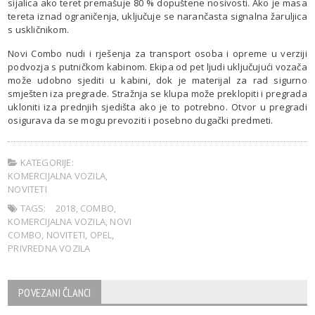
sijalica ako teret premašuje 80 % dopuštene nosivosti. Ako je masa
tereta iznad ograničenja, uključuje se narančasta signalna žaruljica
s uskličnikom.
Novi Combo nudi i rješenja za transport osoba i opreme u verziji
podvozja s putničkom kabinom. Ekipa od pet ljudi uključujući vozača
može udobno sjediti u kabini, dok je materijal za rad sigurno
smješten iza pregrade. Stražnja se klupa može preklopiti i pregrada
ukloniti iza prednjih sjedišta ako je to potrebno. Otvor u pregradi
osigurava da se mogu prevoziti i posebno dugački predmeti.
KATEGORIJE:
KOMERCIJALNA VOZILA
,
NOVITETI
TAGS:
2018
,
COMBO
,
KOMERCIJALNA VOZILA
,
NOVI
COMBO
,
NOVITETI
,
OPEL
,
PRIVREDNA VOZILA
POVEZANI ČLANCI