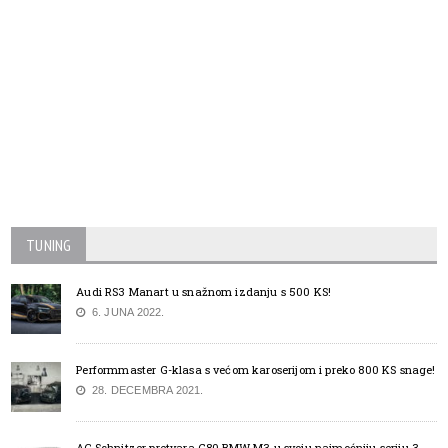
TUNING
Audi RS3 Manart u snažnom izdanju s 500 KS!
6. JUNA 2022.
Performmaster G-klasa s većom karoserijom i preko 800 KS snage!
28. DECEMBRA 2021.
AC Schnitzer pretvara G80 BMW M3 u svoju najmoćniju seriju 3