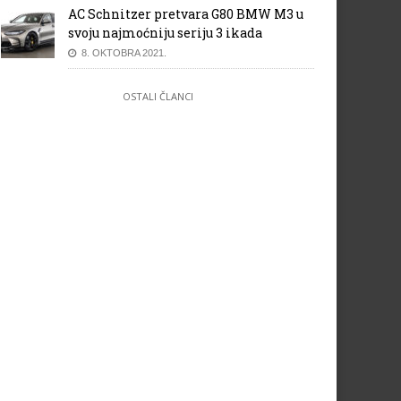
AC Schnitzer pretvara G80 BMW M3 u
svoju najmoćniju seriju 3 ikada
8. OKTOBRA 2021.
OSTALI ČLANCI