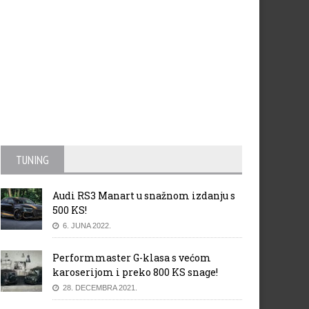
TUNING
Audi RS3 Manart u snažnom izdanju s
500 KS!
6. JUNA 2022.
Performmaster G-klasa s većom
karoserijom i preko 800 KS snage!
28. DECEMBRA 2021.