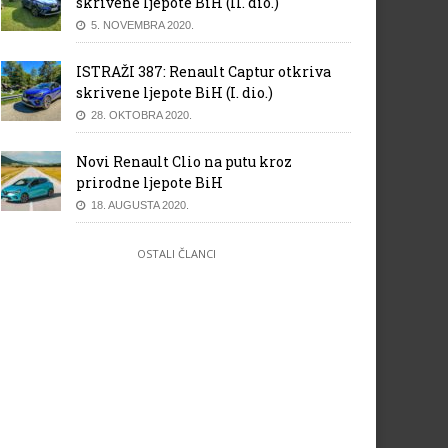
skrivene ljepote BiH (II. dio.)
5. NOVEMBRA 2020.
ISTRAŽI 387: Renault Captur otkriva
skrivene ljepote BiH (I. dio.)
28. OKTOBRA 2020.
Novi Renault Clio na putu kroz
prirodne ljepote BiH
18. AUGUSTA 2020.
OSTALI ČLANCI