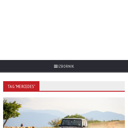
IZBORNIK
TAG "MERCEDES"