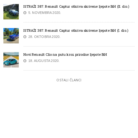
ISTRAŽI 387: Renault Captur otkriva skrivene ljepote BiH (II. dio.)
5. NOVEMBRA 2020.
ISTRAŽI 387: Renault Captur otkriva skrivene ljepote BiH (I. dio.)
28. OKTOBRA 2020.
Novi Renault Clio na putu kroz prirodne ljepote BiH
18. AUGUSTA 2020.
OSTALI ČLANCI