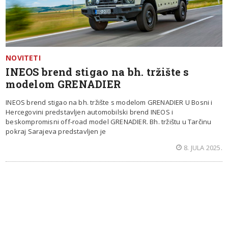
NOVITETI
INEOS brend stigao na bh. tržište s
modelom GRENADIER
INEOS brend stigao na bh. tržište s modelom GRENADIER U Bosni i
Hercegovini predstavljen automobilski brend INEOS i
beskompromisni off-road model GRENADIER. Bh. tržištu u Tarčinu
pokraj Sarajeva predstavljen je
8. JULA 2025.