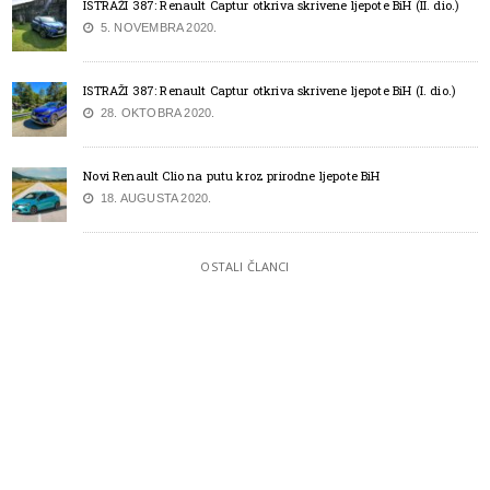
ISTRAŽI 387: Renault Captur otkriva skrivene ljepote BiH (II. dio.)
5. NOVEMBRA 2020.
ISTRAŽI 387: Renault Captur otkriva skrivene ljepote BiH (I. dio.)
28. OKTOBRA 2020.
Novi Renault Clio na putu kroz prirodne ljepote BiH
18. AUGUSTA 2020.
OSTALI ČLANCI