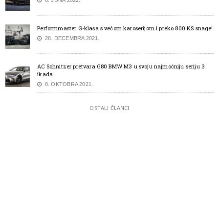
Performmaster G-klasa s većom karoserijom i preko 800 KS snage!
28. DECEMBRA 2021.
AC Schnitzer pretvara G80 BMW M3 u svoju najmoćniju seriju 3
ikada
8. OKTOBRA 2021.
OSTALI ČLANCI