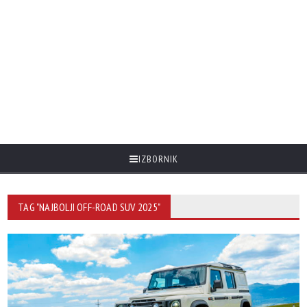
IZBORNIK
TAG "NAJBOLJI OFF-ROAD SUV 2025"