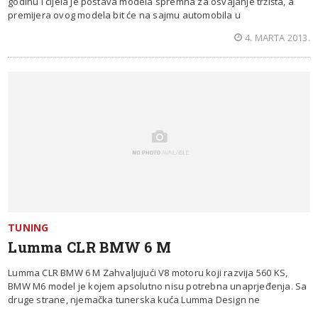
godinu i cijela je postava modela spremna za osvajanje tržišta, a
premijera ovog modela bit će na sajmu automobila u
4. MARTA 2013.
TUNING
Lumma CLR BMW 6 M
Lumma CLR BMW 6 M Zahvaljujući V8 motoru koji razvija 560 KS,
BMW M6 model je kojem apsolutno nisu potrebna unaprjeđenja. Sa
druge strane, njemačka tunerska kuća Lumma Design ne