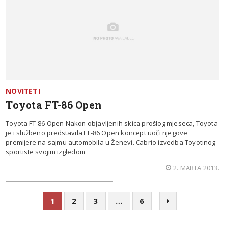
NOVITETI
Toyota FT-86 Open
Toyota FT-86 Open Nakon objavljenih skica prošlog mjeseca, Toyota
je i službeno predstavila FT-86 Open koncept uoči njegove
premijere na sajmu automobila u Ženevi. Cabrio izvedba Toyotinog
sportiste svojim izgledom
2. MARTA 2013.
1
2
3
…
6