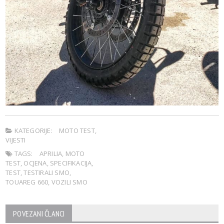
KATEGORIJE:
MOTO TEST
,
VIJESTI
TAGS:
APRILIA
,
MOTO
TEST
,
OCJENA
,
SPECIFIKACIJA
,
TEST
,
TESTIRALI SMO
,
TOUAREG 660
,
VOZILI SMO
POVEZANI ČLANCI