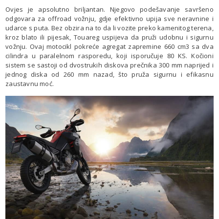
Ovjes je apsolutno briljantan. Njegovo podešavanje savršeno
odgovara za offroad vožnju, gdje efektivno upija sve neravnine i
udarce s puta. Bez obzira na to da li vozite preko kamenitog terena,
kroz blato ili pijesak, Touareg uspijeva da pruži udobnu i sigurnu
vožnju. Ovaj motocikl pokreće agregat zapremine 660 cm3 sa dva
cilindra u paralelnom rasporedu, koji isporučuje 80 KS. Kočioni
sistem se sastoji od dvostrukih diskova prečnika 300 mm naprijed i
jednog diska od 260 mm nazad, što pruža sigurnu i efikasnu
zaustavnu moć.