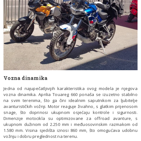
Vozna dinamika
Jedna od najupečatljivijih karakteristika ovog modela je njegova
vozna dinamika. Aprilia Touareg 660 ponaša se izuzetno stabilno
na svim terenima, što ga čini idealnim saputnikom za ljubitelje
avanturističkih vožnji. Motor reaguje živahno, s glatkim prijenosom
snage, što doprinosi ukupnom osjećaju kontrole i sigurnosti.
Dimenzije motocikla su optimizovane za offroad avanture, s
ukupnom dužinom od 2.250 mm i međuosovinskim razmakom od
1.580 mm. Visina sjedišta iznosi 860 mm, što omogućava udobnu
vožnju i dobru preglednost na terenu.