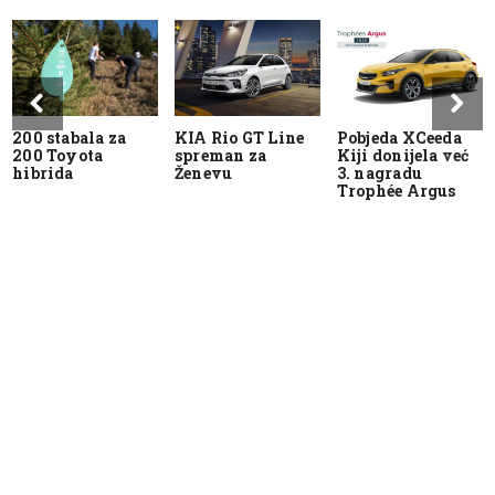
200 stabala za
KIA Rio GT Line
Pobjeda XCeeda
200 Toyota
spreman za
Kiji donijela već
hibrida
Ženevu
3. nagradu
Trophée Argus