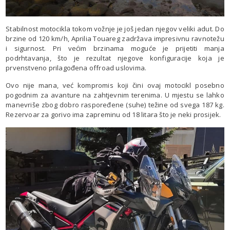
Stabilnost motocikla tokom vožnje je još jedan njegov veliki adut. Do
brzine od 120 km/h, Aprilia Touareg zadržava impresivnu ravnotežu
i sigurnost. Pri većim brzinama moguće je prijetiti manja
podrhtavanja, što je rezultat njegove konfiguracije koja je
prvenstveno prilagođena offroad uslovima.
Ovo nije mana, već kompromis koji čini ovaj motocikl posebno
pogodnim za avanture na zahtjevnim terenima. U mjestu se lahko
manevriše zbog dobro raspoređene (suhe) težine od svega 187 kg.
Rezervoar za gorivo ima zapreminu od 18 litara što je neki prosijek.