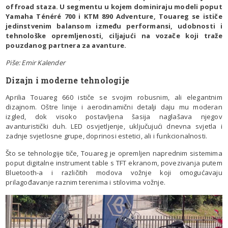
offroad staza. U segmentu u kojem dominiraju modeli poput
Yamaha Ténéré 700 i KTM 890 Adventure, Touareg se ističe
jedinstvenim balansom između performansi, udobnosti i
tehnološke opremljenosti, ciljajući na vozače koji traže
pouzdanog partnera za avanture.
Piše: Emir Kalender
Dizajn i moderne tehnologije
Aprilia Touareg 660 ističe se svojim robusnim, ali elegantnim
dizajnom. Oštre linije i aerodinamični detalji daju mu moderan
izgled, dok visoko postavljena šasija naglašava njegov
avanturistički duh. LED osvjetljenje, uključujući dnevna svjetla i
zadnje svjetlosne grupe, doprinosi estetici, ali i funkcionalnosti.
Što se tehnologije tiče, Touareg je opremljen naprednim sistemima
poput digitalne instrument table s TFT ekranom, povezivanja putem
Bluetooth-a i različitih modova vožnje koji omogućavaju
prilagođavanje raznim terenima i stilovima vožnje.