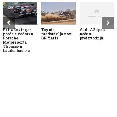
Fritz Enzinger
Toyota
Audi A2 ipak
predaje vodstvo
predstavlja novi
neće u
Porsche
GR Yaris
proizvodnju
Motorsporta
Thomas-u
Laudenbach-u