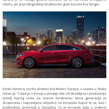
izboru, jer je prošlogodišnji finalista bio gran turismo Kia Stinger.
Emilio Herrera, izvršni direktor Kia Motors Europe, o ulasku u finale
rekao je: “Ceed je u Evropi u prodaji više od desetljeća i predstavlja
temelj Kijinog rasta na Starom kontinentu. Nova generacija je
dizajnirana i napravljena isključivo za evropske kupce te se, kao i
prethodnici, proizvodi u Slovačkoj. To je evropski auto u svakom