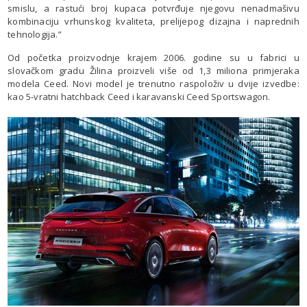
smislu, a rastući broj kupaca potvrđuje njegovu nenadmašivu
kombinaciju vrhunskog kvaliteta, prelijepog dizajna i naprednih
tehnologija.”
Od početka proizvodnje krajem 2006. godine su u fabrici u
slovačkom gradu Žilina proizveli više od 1,3 miliona primjeraka
modela Ceed. Novi model je trenutno raspoloživ u dvije izvedbe:
kao 5-vratni hatchback Ceed i karavanski Ceed Sportswagon.