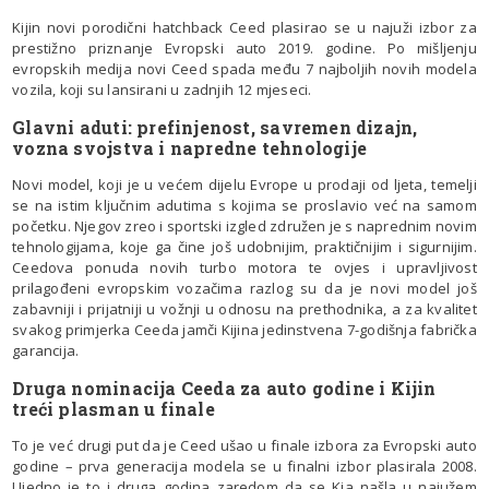
Kijin novi porodični hatchback Ceed plasirao se u najuži izbor za
prestižno priznanje Evropski auto 2019. godine. Po mišljenju
evropskih medija novi Ceed spada među 7 najboljih novih modela
vozila, koji su lansirani u zadnjih 12 mjeseci.
Glavni aduti: prefinjenost, savremen dizajn,
vozna svojstva i napredne tehnologije
Novi model, koji je u većem dijelu Evrope u prodaji od ljeta, temelji
se na istim ključnim adutima s kojima se proslavio već na samom
početku. Njegov zreo i sportski izgled združen je s naprednim novim
tehnologijama, koje ga čine još udobnijim, praktičnijim i sigurnijim.
Ceedova ponuda novih turbo motora te ovjes i upravljivost
prilagođeni evropskim vozačima razlog su da je novi model još
zabavniji i prijatniji u vožnji u odnosu na prethodnika, a za kvalitet
svakog primjerka Ceeda jamči Kijina jedinstvena 7-godišnja fabrička
garancija.
Druga nominacija Ceeda za auto godine i Kijin
treći plasman u finale
To je već drugi put da je Ceed ušao u finale izbora za Evropski auto
godine – prva generacija modela se u finalni izbor plasirala 2008.
Ujedno je to i druga godina zaredom da se Kia našla u najužem