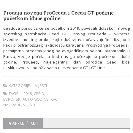
Prodaja novega ProCeeda i Ceeda GT počinje
početkom iduće godine
Ceedova porodica će se početkom 2019. povećati dolaskom novog
sportskog hatchbacka Ceed GT i novog ProCeeda – 5-vratne
izvedbe shooting brake, koji oduševljava očaravajućim dizajnom
kao i prostranošću i praktičnošću karavana. Proizvodnja ProCeeda,
premijerno predstavljenog na ovogodišnjem salonu automobila u
Parizu, već je počela, a kod nas ga očekujemo početkom iduće
godine. ProCeed, najelegantniji član porodice Ceed, biće
ekskluzivno raspoloživ samo u izvedbama GT i GT Line.
KATEGORIJE:
VIJESTI
TAGS:
2018
,
CEE'D
,
EVROPSKI AUTO GODINE
,
KIA
,
NAGRADE
,
VIJESTI
POVEZANI ČLANCI