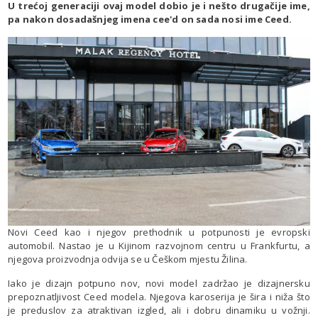
U trećoj generaciji ovaj model dobio je i nešto drugačije ime,
pa nakon dosadašnjeg imena cee'd on sada nosi ime Ceed.
Novi Ceed kao i njegov prethodnik u potpunosti je evropski
automobil. Nastao je u Kijinom razvojnom centru u Frankfurtu, a
njegova proizvodnja odvija se u Češkom mjestu Žilina.
Iako je dizajn potpuno nov, novi model zadržao je dizajnersku
prepoznatljivost Ceed modela. Njegova karoserija je šira i niža što
je preduslov za atraktivan izgled, ali i dobru dinamiku u vožnji.