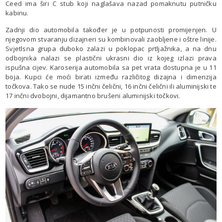
Ceed ima širi C stub koji naglašava nazad pomaknutu putničku
kabinu.
Zadnji dio automobila također je u potpunosti promijenjen. U
njegovom stvaranju dizajneri su kombinovali zaobljene i oštre linije.
Svjetlsna grupa duboko zalazi u poklopac prtljažnika, a na dnu
odbojnika nalazi se plastični ukrasni dio iz kojeg izlazi prava
ispušna cijev. Karoserija automobila sa pet vrata dostupna je u 11
boja. Kupci će moći birati između različitog dizajna i dimenzija
točkova. Tako se nude 15 inčni čelični, 16 inčni čelični ili aluminijski te
17 inčni dvobojni, dijamantno brušeni aluminijski točkovi.