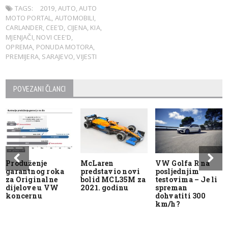
TAGS:
2019
,
AUTO
,
AUTO
MOTO PORTAL
,
AUTOMOBILI
,
CARLANDER
,
CEE'D
,
CIJENA
,
KIA
,
MJENJAČI
,
NOVI CEE'D
,
OPREMA
,
PONUDA MOTORA
,
PREMIJERA
,
SARAJEVO
,
VIJESTI
POVEZANI ČLANCI
Produženje
McLaren
VW Golfa R na
garantnog roka
predstavio novi
posljednjim
za Originalne
bolid MCL35M za
testovima – Je li
dijelove u VW
2021. godinu
spreman
koncernu
dohvatiti 300
km/h?