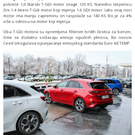
pokreće 1,0 litarski T-GDi motor snage 120 KS. Narednu stepenicu
čini 1.4 litreni T-Gdi motor koji mijenja 1.6 GDI motor. Iako ovaj novi
motor ima manju zapreminu on raspolaže sa 140 KS što je za 4%
više u odnosu na motor koji mijenja.
Oba T-GDi motora su opremljena filterom tvrdih čestica za benzin,
čime se dodatno snižavaju emisije ispušnih plinova, što novom
Ceed omogućava ispunjavanje emisijskog standarda Euro 6d TEMP.