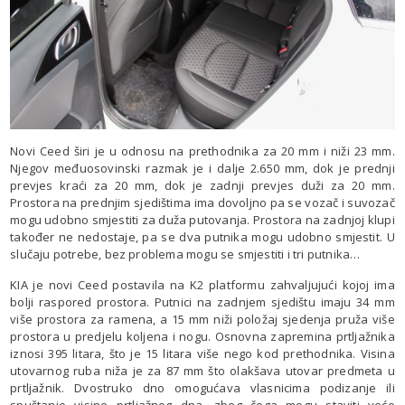
Novi Ceed širi je u odnosu na prethodnika za 20 mm i niži 23 mm.
Njegov međuosovinski razmak je i dalje 2.650 mm, dok je prednji
prevjes kraći za 20 mm, dok je zadnji prevjes duži za 20 mm.
Prostora na prednjim sjedištima ima dovoljno pa se vozač i suvozač
mogu udobno smjestiti za duža putovanja. Prostora na zadnjoj klupi
također ne nedostaje, pa se dva putnika mogu udobno smjestit. U
slučaju potrebe, bez problema mogu se smjestiti i tri putnika…
KIA je novi Ceed postavila na K2 platformu zahvaljujući kojoj ima
bolji raspored prostora. Putnici na zadnjem sjedištu imaju 34 mm
više prostora za ramena, a 15 mm niži položaj sjedenja pruža više
prostora u predjelu koljena i nogu. Osnovna zapremina prtljažnika
iznosi 395 litara, što je 15 litara više nego kod prethodnika. Visina
utovarnog ruba niža je za 87 mm što olakšava utovar predmeta u
prtljažnik. Dvostruko dno omogućava vlasnicima podizanje ili