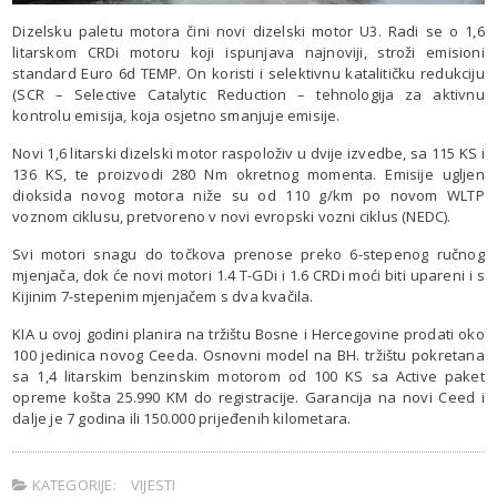
Dizelsku paletu motora čini novi dizelski motor U3. Radi se o 1,6
litarskom CRDi motoru koji ispunjava najnoviji, stroži emisioni
standard Euro 6d TEMP. On koristi i selektivnu katalitičku redukciju
(SCR – Selective Catalytic Reduction – tehnologija za aktivnu
kontrolu emisija, koja osjetno smanjuje emisije.
Novi 1,6 litarski dizelski motor raspoloživ u dvije izvedbe, sa 115 KS i
136 KS, te proizvodi 280 Nm okretnog momenta. Emisije ugljen
dioksida novog motora niže su od 110 g/km po novom WLTP
voznom ciklusu, pretvoreno v novi evropski vozni ciklus (NEDC).
Svi motori snagu do točkova prenose preko 6-stepenog ručnog
mjenjača, dok će novi motori 1.4 T-GDi i 1.6 CRDi moći biti upareni i s
Kijinim 7-stepenim mjenjačem s dva kvačila.
KIA u ovoj godini planira na tržištu Bosne i Hercegovine prodati oko
100 jedinica novog Ceeda. Osnovni model na BH. tržištu pokretana
sa 1,4 litarskim benzinskim motorom od 100 KS sa Active paket
opreme košta 25.990 KM do registracije. Garancija na novi Ceed i
dalje je 7 godina ili 150.000 prijeđenih kilometara.
KATEGORIJE:
VIJESTI