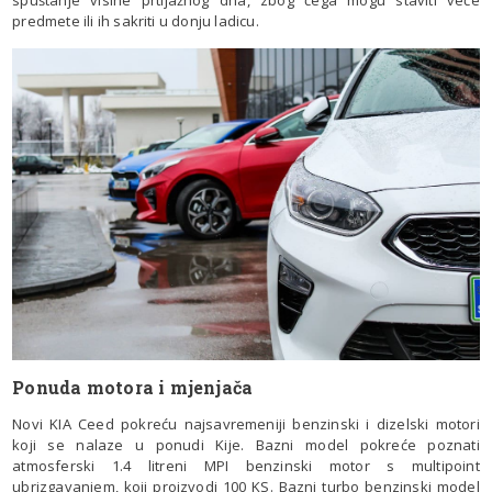
spuštanje visine prtljažnog dna, zbog čega mogu staviti veće
predmete ili ih sakriti u donju ladicu.
Ponuda motora i mjenjača
Novi KIA Ceed pokreću najsavremeniji benzinski i dizelski motori
koji se nalaze u ponudi Kije. Bazni model pokreće poznati
atmosferski 1.4 litreni MPI benzinski motor s multipoint
ubrizgavanjem, koji proizvodi 100 KS. Bazni turbo benzinski model