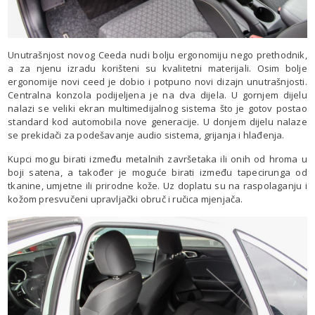
Unutrašnjost novog Ceeda nudi bolju ergonomiju nego prethodnik,
a za njenu izradu korišteni su kvalitetni materijali. Osim bolje
ergonomije novi ceed je dobio i potpuno novi dizajn unutrašnjosti.
Centralna konzola podijeljena je na dva dijela. U gornjem dijelu
nalazi se veliki ekran multimedijalnog sistema što je gotov postao
standard kod automobila nove generacije. U donjem dijelu nalaze
se prekidači za podešavanje audio sistema, grijanja i hlađenja.
Kupci mogu birati između metalnih završetaka ili onih od hroma u
boji satena, a također je moguće birati između tapecirunga od
tkanine, umjetne ili prirodne kože. Uz doplatu su na raspolaganju i
kožom presvučeni upravljački obruč i ručica mjenjača.