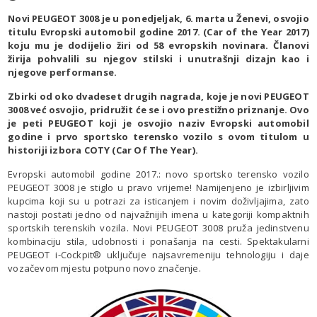
Novi PEUGEOT 3008 je u ponedjeljak, 6. marta u Ženevi, osvojio
titulu Evropski automobil godine 2017. (Car of the Year 2017)
koju mu je dodijelio žiri od 58 evropskih novinara. Članovi
žirija pohvalili su njegov stilski i unutrašnji dizajn kao i
njegove performanse.
Zbirki od oko dvadeset drugih nagrada, koje je novi PEUGEOT
3008 već osvojio, pridružit će se i ovo prestižno priznanje. Ovo
je peti PEUGEOT koji je osvojio naziv Evropski automobil
godine i prvo sportsko terensko vozilo s ovom titulom u
historiji izbora COTY (Car Of The Year).
Evropski automobil godine 2017.: novo sportsko terensko vozilo
PEUGEOT 3008 je stiglo u pravo vrijeme! Namijenjeno je izbirljivim
kupcima koji su u potrazi za isticanjem i novim doživljajima, zato
nastoji postati jedno od najvažnijih imena u kategoriji kompaktnih
sportskih terenskih vozila. Novi PEUGEOT 3008 pruža jedinstvenu
kombinaciju stila, udobnosti i ponašanja na cesti. Spektakularni
PEUGEOT i-Cockpit® uključuje najsavremeniju tehnologiju i daje
vozačevom mjestu potpuno novo značenje.