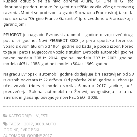
kupaca odlučilo se za nivo opreme Allure, GT Line ili GT što
doprinosi prodoru marke Peugeot na tržište vozila višeg cjenovnog
razreda. Model se proizvodi u gradu Sochaux u Francuskoj, tako da
nosi oznaku “Origine France Garantie” (proizvedeno u Francuskoj s
garancijom).
PEUGEOT je nagradu Evropski automobil godine osvojio već drugi
put u tri godine. Novi PEUGEOT 3008 je prvo sportsko terensko
vozilo s ovom titulom od 1964. godine od kada je počeo izbor. Pored
toga je i peto Peugeotovo vozilo s titulom Evropski automobil godine
nakon modela 308 iz 2014. godine, modela 307 iz 2002. godine,
modela 405 iz 1988. godine i modela 504 iz 1969. godine.
Nagradu Evropski automobil godine dodjeljuje žiri sastavljen od 58
iskusnih novinara iz 22 država. Od početka 2016. godine u izboru je
učestvovalo trideset modela vozila. 6 marta 2017. godine, uoči
predvečerja Salona automobila u Ženevi, ovogodišnju titulu na
završnom glasanju osvojio je novi PEUGEOT 3008.
KATEGORIJE:
VIJESTI
TAGS:
2017
,
3008
,
AUTO
GODINE
,
EVROPSKI
AUTOMOBIL GODINE 2017
,