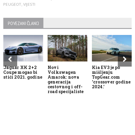
PEUGEOT
,
VIJESTI
POVEZANI ČLANCI
Jaguar XK 2+2
Novi
Kia EV3 je po
Coupe mogao bi
Volkswagen
mišljenju
stići 2021. godine
Amarok: nova
TopGear.com
generacija
‘crossover godine
cestovnog i off-
2024.’
road specijaliste