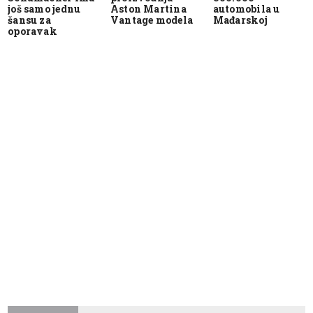
još samo jednu
Aston Martina
automobila u
šansu za
Vantage modela
Mađarskoj
oporavak