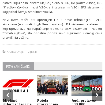
Aktivni sigurnosni sistem uključuje ABS s EBD, BA (
Brake Assist
), TRC
(
Traction Control
) i novi VSC+, s integrisanim VSC i EPS sistemom,
koji poboljšavaju stabilnost vozila.
Novi RAV4 može biti opremljen i s 3 nove tehnologije – AHB
sistemom (Automatic High Beam system), LDA sistemom – alarmom
koji upozorava na napuštanje trake, te BSM sistemom – nadzor
‘’mrtvih uglova’’, što dodatno podiže nivo sigurnosti i omogućava
praktičniju vožnju.
KATEGORIJE:
VIJESTI
POVEZANI ČLANCI
Michael
Počela
Audi proizveo
Schumacher ima
proizvodnja
500.000