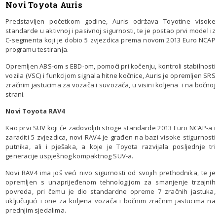
Novi Toyota Auris
Predstavljen početkom godine, Auris održava Toyotine visoke
standarde u aktivnoj i pasivnoj sigurnosti, te je postao prvi model iz
C-segmenta koji je dobio 5 zvjezdica prema novom 2013 Euro NCAP
programu testiranja.
Opremljen ABS-om s EBD-om, pomoći pri kočenju, kontroli stabilnosti
vozila (VSC) i funkcijom signala hitne kočnice, Auris je opremljen SRS
zračnim jastucima za vozača i suvozača, u visini koljena i na bočnoj
strani.
Novi Toyota RAV4
Kao prvi SUV koji će zadovoljiti stroge standarde 2013 Euro NCAP-a i
zaraditi 5 zvjezdica, novi RAV4 je građen na bazi visoke stigurnosti
putnika, ali i pješaka, a koje je Toyota razvijala posljednje tri
generacije uspješnog kompaktnog SUV-a.
Novi RAV4 ima još veći nivo sigurnosti od svojih prethodnika, te je
opremljen s unaprijeđenom tehnologijom za smanjenje trzajnih
povreda, pri čemu je dio standardne opreme 7 zračnih jastuka,
uključujući i one za koljena vozača i bočnim zračnim jastucima na
prednjim sjedalima.